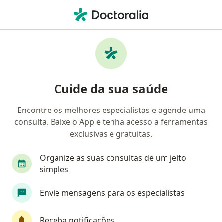
Men
Endocrinologista • Edson Queiroz, Fortaleza, Ceará CE
Filtros
• 1
Mapa
Endocrinologistas em Edson Queiroz,
Cuide da sua saúde
Fortaleza
Encontre os melhores especialistas e agende uma
consulta. Baixe o App e tenha acesso a ferramentas
exclusivas e gratuitas.
Organize as suas consultas de um jeito
simples
Dra. Aline Ximenes
Envie mensagens para os especialistas
·
Mais
Endocrinologista
148 opiniões
Receba notificações