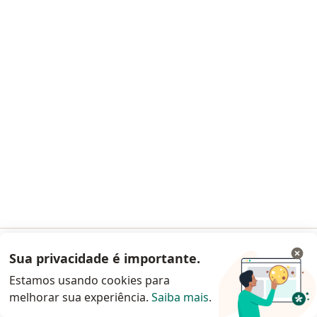
Gamec Saude
Esse especialista não oferece agendamento online para esse endereço.
Solicite um atendimento
Pesquisas relacionadas
Outros bairros em Fortaleza
Endocrinologistas em Aldeota
Endocrinologistas em Meireles
Endocrinologistas em Dionísio Torres
Endocrinologistas em Centro
Sua privacidade é importante.
Acessar App
Endocrinologistas em Papicu
Estamos usando cookies para
Mais (11)
melhorar sua experiência.
Saiba mais
.
Continuar pelo site da Doctoralia
Mais na categoria: Outros bairros em Fortalez