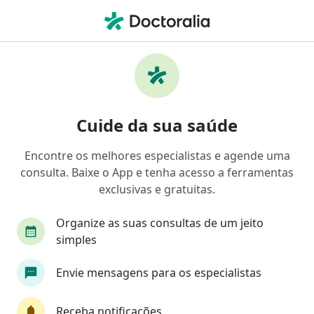
Men
Endocrinologista • Fatima, Fortaleza, Ceará CE
Filtros
• 1
Convênio
Mapa
Endocrinologistas em Fatima, Fortaleza
Cuide da sua saúde
Encontre os melhores especialistas e agende uma
Qual é o seu convênio?
consulta. Baixe o App e tenha acesso a ferramentas
Unimed
Amil
exclusivas e gratuitas.
Organize as suas consultas de um jeito
simples
Envie mensagens para os especialistas
Receba notificações