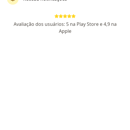
Dra. Clarisse Mourão Melo Ponte
·
Mais
Endocrinologista
Avaliação dos usuários: 5 na Play Store e 4,9 na
6 opiniões
Apple
CRM-CE 8692 /
RQE 3766
Rua Campo Amor Rocha, 129, Fortaleza
•
Mapa
Clínica Levita Medicina e Saúde
Primeira consulta Endocrinologia e Metabologia
Consultar valores
Esse especialista não oferece agendamento online para esse endereço.
Solicite um atendimento