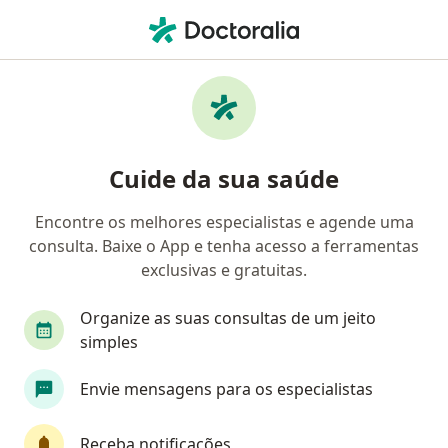
Men
Endocrinologista • Osasco, São Paulo SP
Filtros
Convênio:
Geap Saúde
Endocrinologistas Geap Saúde em Osasco
Cuide da sua saúde
Encontre os melhores especialistas e agende uma
consulta. Baixe o App e tenha acesso a ferramentas
exclusivas e gratuitas.
Organize as suas consultas de um jeito
simples
Dr. Amarilio Costa e Carvalho Pinto
Envie mensagens para os especialistas
·
Mais
Endocrinologista
365 opiniões
Receba notificações