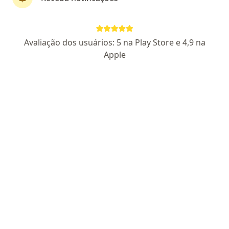
CRM SP 229639
RQE não encontrado para Endocrinologia
RQE não encontrado para Coloproctologia
Pacientes fiéis
Avaliação dos usuários: 5 na Play Store e 4,9 na
Av. Paula Ferreira 2578, São Paulo
•
Mapa
Apple
Docs Saúde Pirituba
Aceita Geap Saúde
Consulta endocrinologia
Esse especialista não oferece agendamento online para esse endereço.
Solicite um atendimento