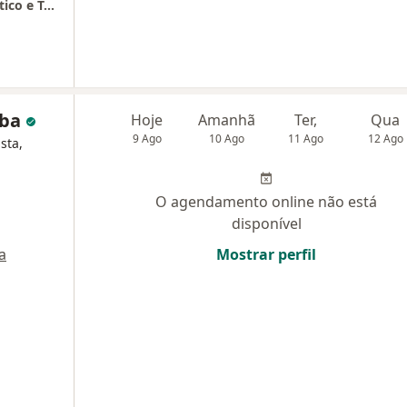
Life Infusion - Clínica Especializada, Diagnóstico e Terapia Assistida
uba
Hoje
Amanhã
Ter,
Qua
9 Ago
10 Ago
11 Ago
12 Ago
sta,
O agendamento online não está
disponível
a
Mostrar perfil