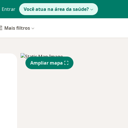
Entrar
Você atua na área da saúde?
Mais filtros
Qui,
Sex,
Sáb,
Ampliar mapa
13 Ago
14 Ago
15 Ago