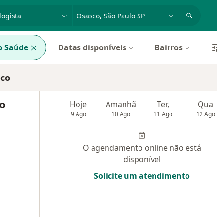
dade, doença ou nome
cidade ou região
p Saúde
Datas disponíveis
Bairros
sco
io
Hoje
Amanhã
Ter,
Qua
9 Ago
10 Ago
11 Ago
12 Ago
O agendamento online não está
disponível
Solicite um atendimento