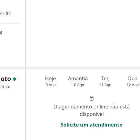
sulta
a
moto
Hoje
Amanhã
Ter,
Qua
9 Ago
10 Ago
11 Ago
12 Ago
ínico
O agendamento online não está
disponível
Solicite um atendimento