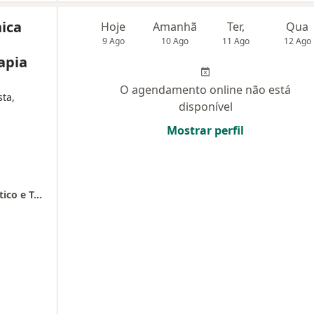
nica
Hoje
Amanhã
Ter,
Qua
9 Ago
10 Ago
11 Ago
12 Ago
apia
O agendamento online não está
ta,
disponível
Mostrar perfil
Life Infusion - Clínica Especializada, Diagnóstico e Terapia Assistida