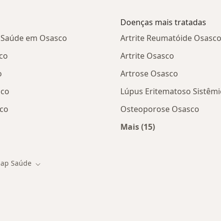
Doenças mais tratadas
p Saúde em Osasco
Artrite Reumatóide Osasc
co
Artrite Osasco
o
Artrose Osasco
sco
Lúpus Eritematoso Sistêm
co
Osteoporose Osasco
Mais (15)
stas da Geap Saúde
Mais na categoria: D
ap Saúde
de cidade
Mudar de cidade