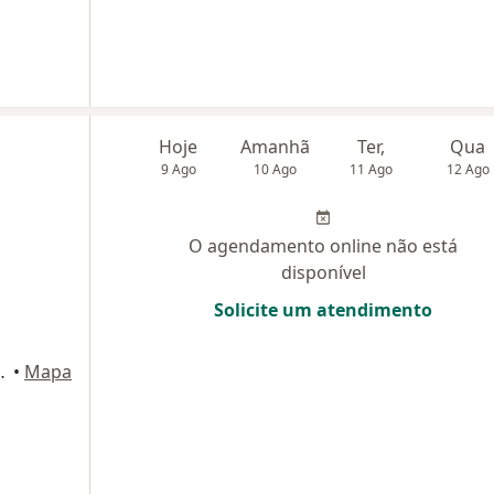
Hoje
Amanhã
Ter,
Qua
9 Ago
10 Ago
11 Ago
12 Ago
O agendamento online não está
disponível
Solicite um atendimento
 Centro, Osasco
•
Mapa