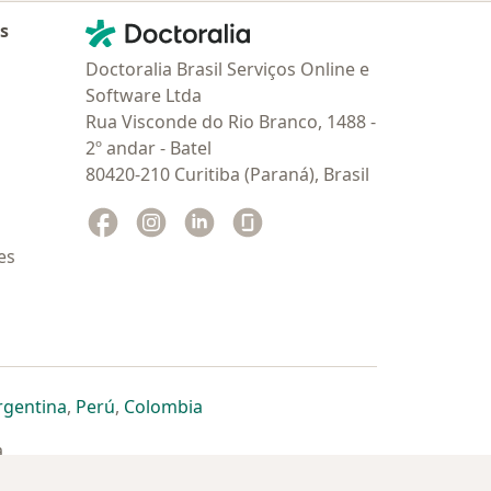
Contato
Doctoralia - Homepage
as
Doctoralia Brasil Serviços Online e
Software Ltda
Rua Visconde do Rio Branco, 1488 -
2º andar - Batel
80420-210 Curitiba (Paraná), Brasil
Facebook
abre num novo separador
Instagram
abre num novo separador
Linkedin
abre num novo separador
Glassdoor
abre num novo separador
es
dor
 separador
 novo separador
re num novo separador
abre num novo separador
abre num novo separador
abre num novo separador
rgentina
,
Perú
,
Colombia
a