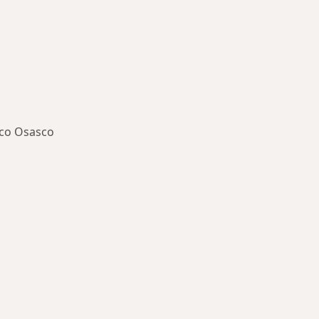
o
ico Osasco
oenças mais tratadas