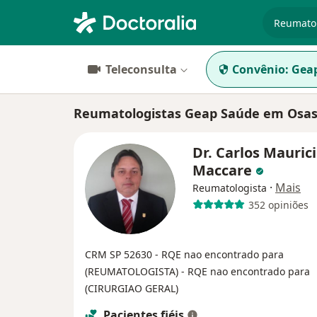
especiali
Teleconsulta
Convênio:
Gea
Reumatologistas Geap Saúde em Osa
Dr. Carlos Mauric
Maccare
·
Mais
Reumatologista
352 opiniões
CRM SP 52630
- RQE nao encontrado para
(REUMATOLOGISTA)
- RQE nao encontrado para
(CIRURGIAO GERAL)
Pacientes fiéis