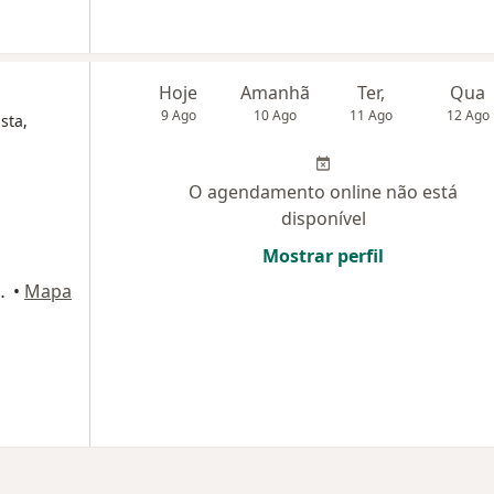
Hoje
Amanhã
Ter,
Qua
9 Ago
10 Ago
11 Ago
12 Ago
sta,
O agendamento online não está
disponível
1
Mostrar perfil
 Centro, Osasco
•
Mapa