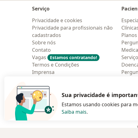
Serviço
Pacien
Privacidade e cookies
Especia
Privacidade para profissionais não
Clínica
cadastrados
Planos
Sobre nós
Pergun
Contato
Medic
Vagas
Serviç
Estamos contratando!
Termos e Condições
Doenc
Imprensa
Pergun
Lei da Igualdade Salarial
Aplica
Blog p
Sua privacidade é importan
Estamos usando cookies para me
Saiba mais
.
abre num novo s
abre num
a
Polska
,
Türkiye
,
España
,