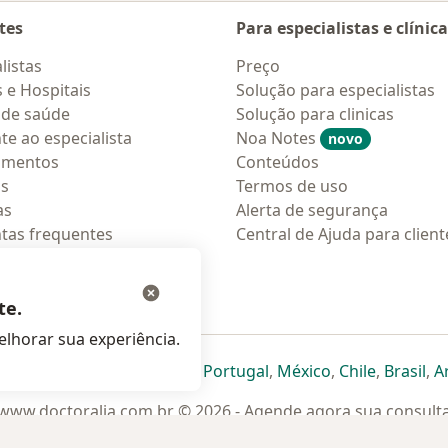
tes
Para especialistas e clínic
listas
Preço
s e Hospitais
Solução para especialistas
 de saúde
Solução para clinicas
te ao especialista
Noa Notes
novo
amentos
Conteúdos
os
Termos de uso
as
Alerta de segurança
tas frequentes
Central de Ajuda para client
ções móveis
ara pacientes
te.
lhorar sua experiência.
eparador
 novo separador
bre num novo separador
abre num novo separador
abre num novo separador
abre num novo separador
abre num novo separa
abre num novo
abre num
ab
Italia
,
Deutschland
,
Česko
,
Portugal
,
México
,
Chile
,
Brasil
,
A
www.doctoralia.com.br © 2026 - Agende agora sua consult