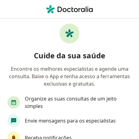
Men
Endocrinologista • Porto Alegre, Rio Grande do Sul RS
Filtros
Convênio:
Omint
M
Endocrinologistas Omint em Porto Alegre
Cuide da sua saúde
Encontre os melhores especialistas e agende uma
consulta. Baixe o App e tenha acesso a ferramentas
exclusivas e gratuitas.
Organize as suas consultas de um jeito
simples
Dr. Fernando Pereira Schwengber
Envie mensagens para os especialistas
·
Mais
Endocrinologista
27 opiniões
Receba notificações