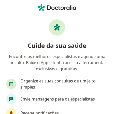
Men
Neurologista • Porto Alegre, Rio Grande do Sul RS
Filtros
Convênio:
Omint
M
Neurologistas Omint em Porto Alegre
Cuide da sua saúde
Encontre os melhores especialistas e agende uma
consulta. Baixe o App e tenha acesso a ferramentas
exclusivas e gratuitas.
Organize as suas consultas de um jeito
simples
First Class
Envie mensagens para os especialistas
Dra. Marina Coutinho Augustin
·
Mais
Neurologista
Receba notificações
198 opiniões