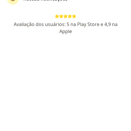
CRM RJ 869376
CRM PR 53740
RQE Gastroenterologista 33616
Pacientes fiéis
Avaliação dos usuários: 5 na Play Store e 4,9 na
Rua Itupava 255, Curitiba
•
Mapa
Apple
Endoskope - Diagnósticos Endoscópicos
Aceita Fundação Sanepar
Consulta Gastroenterologia
Esse especialista não oferece agendamento online para esse endereço.
Solicite um atendimento