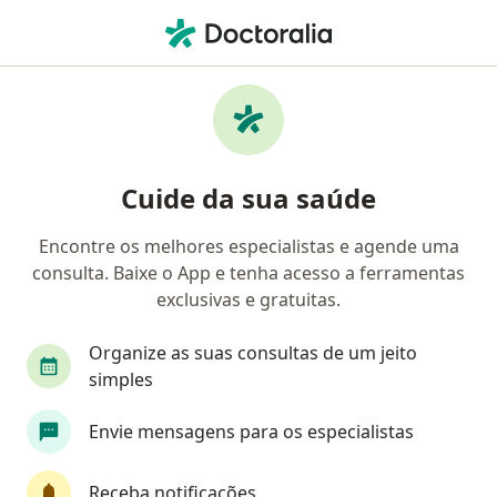
Men
Endoscopista • Curitiba, Paraná PR
Filtros
Convênio:
Fundação Sanepar
Endoscopistas Fundação Sanepar em
Cuide da sua saúde
Curitiba
Encontre os melhores especialistas e agende uma
consulta. Baixe o App e tenha acesso a ferramentas
exclusivas e gratuitas.
Organize as suas consultas de um jeito
simples
Dra. Aline Sampaio Nogueira
Envie mensagens para os especialistas
·
Mais
Endoscopista, Gastroenterologista
20 opiniões
Receba notificações