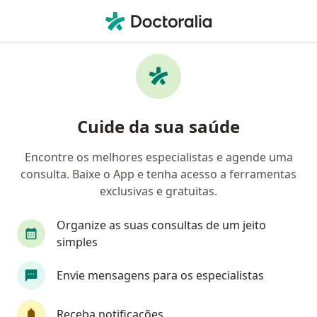
Men
Pólipos Do Intestino Grosso Cólon E Reto • Curitiba, Paraná PR
Filtros
• 1
Convênio
Mapa
Profissionais com experiência Pólipos do
Cuide da sua saúde
intestino grosso (cólon e reto), Curitiba
Encontre os melhores especialistas e agende uma
consulta. Baixe o App e tenha acesso a ferramentas
Qual especialização você está procurando?
exclusivas e gratuitas.
Cirurgião geral
Coloproctologista
Gastroe
Organize as suas consultas de um jeito
simples
Envie mensagens para os especialistas
Receba notificações