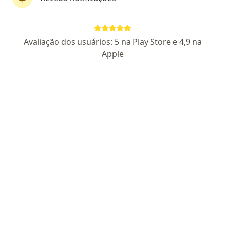
Dr. João Ricardo Duda
Avaliação dos usuários: 5 na Play Store e 4,9 na
·
Mais
Coloproctologista, Endoscopista, Gastroenterologista
Apple
1132 opiniões
CRM PR 22961
RQE Nº: 15345
RQE Nº: 712
RQE Nº: 20411
Pacientes fiéis
Rua Itupava 255, Curitiba
•
Mapa
Endoskope - Diagnósticos Endoscópicos
Consulta em Coloproctologia
R$ 600
Esse especialista não oferece agendamento online para esse endereço.
Solicite um atendimento