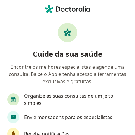
Men
Endoscopista • João Pessoa, Paraíba PB
Filtros
Convênio:
Postal Saúde
Endoscopistas Postal Saúde em João Pessoa
Cuide da sua saúde
Encontre os melhores especialistas e agende uma
consulta. Baixe o App e tenha acesso a ferramentas
exclusivas e gratuitas.
Organize as suas consultas de um jeito
simples
Dra. Danielle Delfino
Envie mensagens para os especialistas
·
Mais
Endoscopista, Gastroenterologista
135 opiniões
Receba notificações