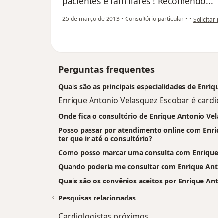
pacientes e familiares ! Recomendo...
na opiniã
25 de março de 2013
•
Consultório particular
•
•
Solicitar
Perguntas frequentes
Quais são as principais especialidades de Enri
Enrique Antonio Velasquez Escobar é cardio
Onde fica o consultório de Enrique Antonio Ve
Posso passar por atendimento online com Enri
ter que ir até o consultório?
Como posso marcar uma consulta com Enrique 
Quando poderia me consultar com Enrique Ant
Quais são os convênios aceitos por Enrique An
Pesquisas relacionadas
Cardiologistas próximos