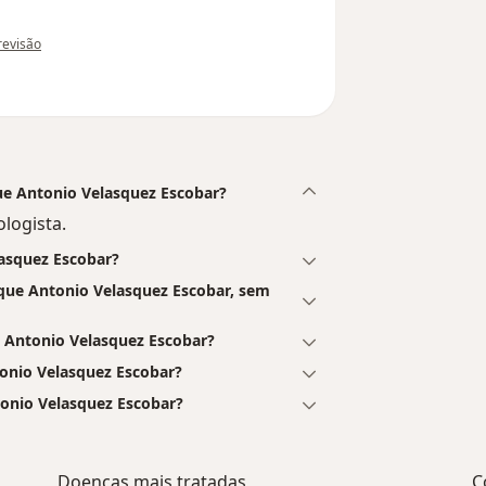
o do utilizador Sua conta foi excluída
 revisão
que Antonio Velasquez Escobar?
logista.
lasquez Escobar?
que Antonio Velasquez Escobar, sem
Antonio Velasquez Escobar?
onio Velasquez Escobar?
tonio Velasquez Escobar?
Doenças mais tratadas
C