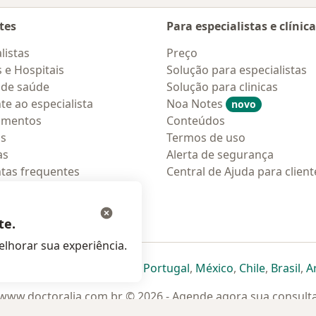
tes
Para especialistas e clínic
listas
Preço
s e Hospitais
Solução para especialistas
 de saúde
Solução para clinicas
te ao especialista
Noa Notes
novo
amentos
Conteúdos
os
Termos de uso
as
Alerta de segurança
tas frequentes
Central de Ajuda para client
ções móveis
ara pacientes
te.
lhorar sua experiência.
eparador
 novo separador
bre num novo separador
abre num novo separador
abre num novo separador
abre num novo separador
abre num novo separa
abre num novo
abre num
ab
Italia
,
Deutschland
,
Česko
,
Portugal
,
México
,
Chile
,
Brasil
,
A
www.doctoralia.com.br © 2026 - Agende agora sua consult