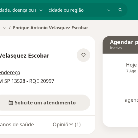
dade, doença ou nome
cidade ou região
s
Enrique Antonio Velasquez Escobar
Mudar de cidade
Agendar p
Inativo
Velasquez Escobar
e as especializações
Hoje
7 Ago
endereço
M SP 13528 - RQE 20997
agend
Solicite um atendimento
lanos de saúde
Opiniões (1)