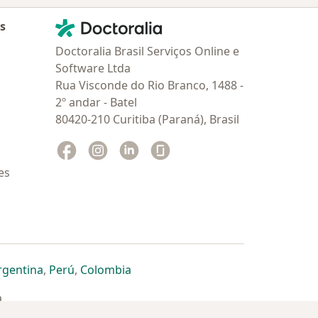
Contato
Doctoralia - Homepage
as
Doctoralia Brasil Serviços Online e
Software Ltda
Rua Visconde do Rio Branco, 1488 -
2º andar - Batel
80420-210 Curitiba (Paraná), Brasil
Facebook
abre num novo separador
Instagram
abre num novo separador
Linkedin
abre num novo separador
Glassdoor
abre num novo separador
es
dor
 separador
 novo separador
re num novo separador
abre num novo separador
abre num novo separador
abre num novo separador
rgentina
,
Perú
,
Colombia
a