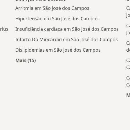
Arritmia em São José dos Campos
C
J
Hipertensão em São José dos Campos
C
rius
Insuficiência cardíaca em São José dos Campos
J
Infarto Do Miocárdio em São José dos Campos
C
Dislipidemias em São José dos Campos
d
Mais (15)
C
óximos
Mais na categoria: Doenças mais tratadas
C
C
C
M