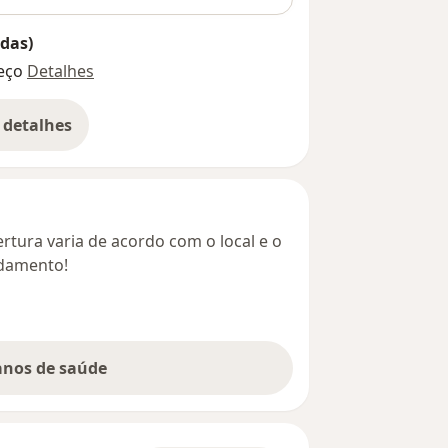
das)
eço
Detalhes
 detalhes
bre o endereço
rtura varia de acordo com o local e o
ndamento!
lanos de saúde