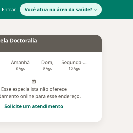
Entrar
Você atua na área da saúde?
ela Doctoralia
Amanhã
Dom,
Segunda-feira
Ter,
Qu
8 Ago
9 Ago
10 Ago
11 Ago
12 Ag
Esse especialista não oferece
amento online para esse endereço.
Solicite um atendimento