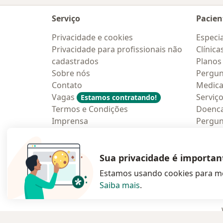
Serviço
Pacien
Privacidade e cookies
Especia
Privacidade para profissionais não
Clínica
cadastrados
Planos
Sobre nós
Pergun
Contato
Medic
Vagas
Serviç
Estamos contratando!
Termos e Condições
Doenc
Imprensa
Pergun
Lei da Igualdade Salarial
Aplica
Blog p
Sua privacidade é importan
Estamos usando cookies para me
Saiba mais
.
abre num novo s
abre num
a
Polska
,
Türkiye
,
España
,