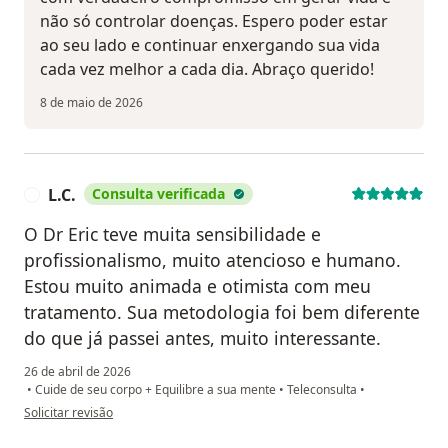
não só controlar doenças. Espero poder estar
ao seu lado e continuar enxergando sua vida
cada vez melhor a cada dia. Abraço querido!
8 de maio de 2026
L.C.
Consulta verificada
L
O Dr Eric teve muita sensibilidade e
profissionalismo, muito atencioso e humano.
Estou muito animada e otimista com meu
tratamento. Sua metodologia foi bem diferente
do que já passei antes, muito interessante.
26 de abril de 2026
•
Cuide de seu corpo + Equilibre a sua mente
•
Teleconsulta
•
na opinião do utilizador L.C.
Solicitar revisão