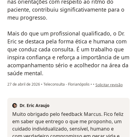
nas orientações com respeito ao ritmo do
paciente, contribuiu significativamente para o
meu progresso.
Mais do que um profissional qualificado, o Dr.
Eric se destaca pela forma ética e humana com
que conduz cada consulta. É um trabalho que
inspira confiança e reforça a importância de um
acompanhamento sério e acolhedor na área da
saúde mental.
na opinião do utilizador
27 de abril de 2026
•
Teleconsulta - Florianópolis
•
•
Solicitar revisão
Dr. Eric Araujo
Muito obrigado pelo feedback Marcus. Fico feliz
em saber que entrego o que me proponho, um
cuidado individualizado, sensível, humano e
com verdadeiro compromisso em gerar vida e