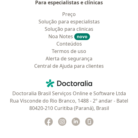
Para especialistas e clínicas
Preço
Solução para especialistas
Solução para clinicas
Noa Notes
novo
Conteúdos
Termos de uso
Alerta de segurança
Central de Ajuda para clientes
Contato
Doctoralia - Homepage
Doctoralia Brasil Serviços Online e Software Ltda
Rua Visconde do Rio Branco, 1488 - 2º andar - Batel
80420-210 Curitiba (Paraná), Brasil
Facebook
abre num novo separador
Instagram
abre num novo separador
Linkedin
abre num novo separad
Glassdoor
abre num novo se