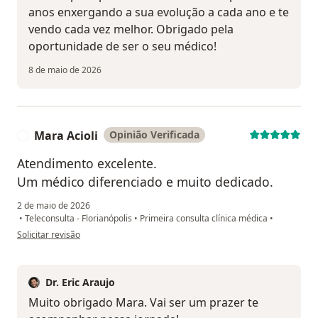
anos enxergando a sua evolução a cada ano e te
vendo cada vez melhor. Obrigado pela
oportunidade de ser o seu médico!
8 de maio de 2026
Mara Acioli
Opinião Verificada
M
Atendimento excelente.
Um médico diferenciado e muito dedicado.
2 de maio de 2026
•
Teleconsulta - Florianópolis
•
Primeira consulta clínica médica
•
na opinião do utilizador Mara Acioli
Solicitar revisão
Dr. Eric Araujo
Muito obrigado Mara. Vai ser um prazer te