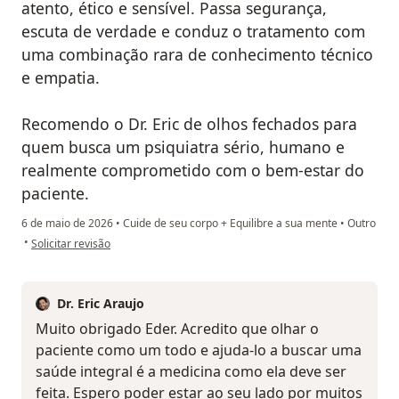
atento, ético e sensível. Passa segurança,
escuta de verdade e conduz o tratamento com
uma combinação rara de conhecimento técnico
e empatia.
Recomendo o Dr. Eric de olhos fechados para
quem busca um psiquiatra sério, humano e
realmente comprometido com o bem-estar do
paciente.
6 de maio de 2026
•
Cuide de seu corpo + Equilibre a sua mente
•
Outro
na opinião do utilizador Eder Rabelo
•
Solicitar revisão
Dr. Eric Araujo
Muito obrigado Eder. Acredito que olhar o
paciente como um todo e ajuda-lo a buscar uma
saúde integral é a medicina como ela deve ser
feita. Espero poder estar ao seu lado por muitos