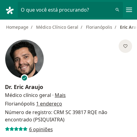
Men
O que você está procurando?
Homepage
Médico Clínico Geral
Florianópolis
Eric Ara
Dr.
Eric Araujo
sobre as especializações
Médico clínico geral
·
Mais
Florianópolis
1 endereço
Número de registro: CRM SC 39817 RQE não
encontrado (PSIQUIATRA)
6 opiniões