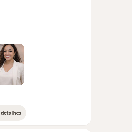
 detalhes
bre a experiência