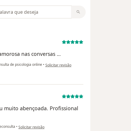
m opiniões
e amorosa nas conversas …
na opinião do utilizador N.G
sulta de psicologia online
•
Solicitar revisão
u muito abençoada. Profissional
na opinião do utilizador Carina
econsulta
•
Solicitar revisão