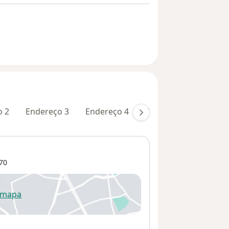
o 2
Endereço 3
Endereço 4
Endereço 5
70
 mapa
re num novo separador