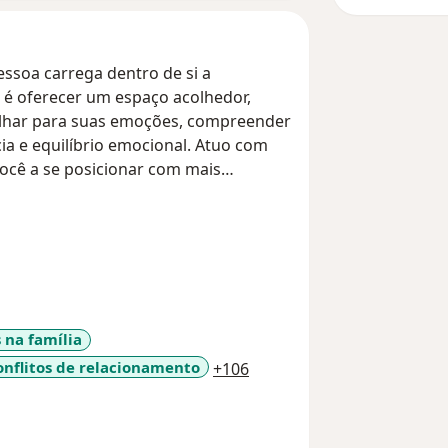
essoa carrega dentro de si a
o é oferecer um espaço acolhedor,
 olhar para suas emoções, compreender
ia e equilíbrio emocional. Atuo com
você a se posicionar com mais
s na família
a11y_sr_more_diseases
onflitos de relacionamento
+106