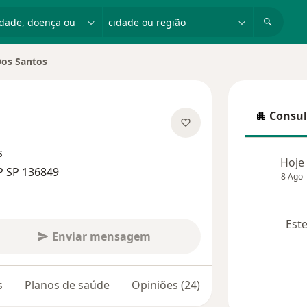
dade, doença ou nome
cidade ou região
Dos Santos
idade
Consul
Consulta
 especializações
s
Hoje
P SP 136849
8 Ago
Este
Enviar mensagem
s
Planos de saúde
Opiniões (24)