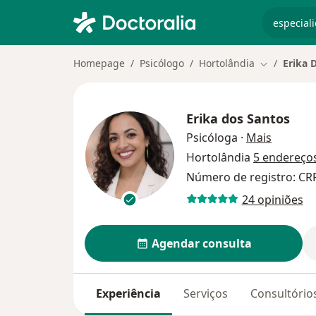
especiali
Homepage
Psicólogo
Hortolândia
Erika 
Mudar de c
Erika dos Santos
sobre as
Psicóloga
·
Mais
Hortolândia
5 endereço
Número de registro: CR
24 opiniões
Agendar consulta
Experiência
Serviços
Consultório