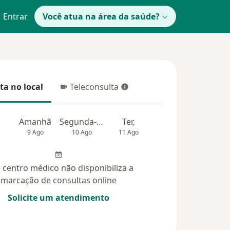
Entrar
Você atua na área da saúde?
ta no local
Teleconsulta
 no local
Teleconsulta
Amanhã
Segunda-feira
Ter,
Qua
Qui,
9 Ago
10 Ago
11 Ago
12 Ago
13 Ag
 centro médico não disponibiliza a
marcação de consultas online
Solicite um atendimento