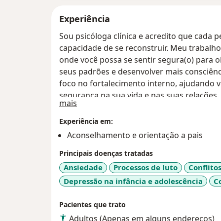
Experiência
Sou psicóloga clínica e acredito que cada p
capacidade de se reconstruir. Meu trabalh
onde você possa se sentir segura(o) para
seus padrões e desenvolver mais consciênc
foco no fortalecimento interno, ajudando 
segurança na sua vida e nas suas relações.
Sobre mim
mais
Experiência em:
Aconselhamento e orientação a pais
Principais doenças tratadas
Ansiedade
Processos de luto
Conflito
Depressão na infância e adolescência
C
Pacientes que trato
Adultos (Apenas em alguns endereços)