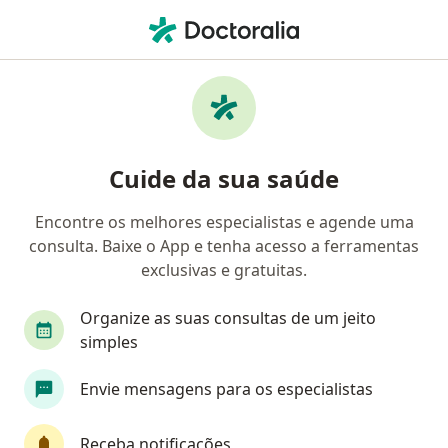
Men
Aconselhamento Psicológico • Campinas, São Paulo SP
Filtros
• 1
Convênio
Mapa
Aconselhamento Psicológico em Campinas:
Cuide da sua saúde
clínicas e especialistas
Encontre os melhores especialistas e agende uma
consulta. Baixe o App e tenha acesso a ferramentas
Qual especialização você está procurando?
exclusivas e gratuitas.
Psicólogo
Psicanalista
Terapeuta comple
Organize as suas consultas de um jeito
simples
Envie mensagens para os especialistas
Receba notificações