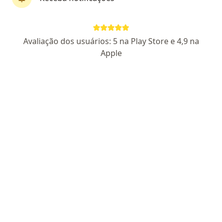
Perfil novo
Pagamento online
Avaliação dos usuários: 5 na Play Store e 4,9 na
Parcelamento disponível
Apple
Mylena Mathias Ferracini
·
Mais
Psicóloga
5 opiniões
CRP SP 161481
Endereço
Teleconsulta
Rua Hilário Magro Júnior 113, Campinas
•
Mapa
Casa Gê - Saúde mental e cultura
Aconselhamento Psicológico
a partir de r$ 230
Esse especialista não oferece agendamento online para esse endereço.
Solicite um atendimento