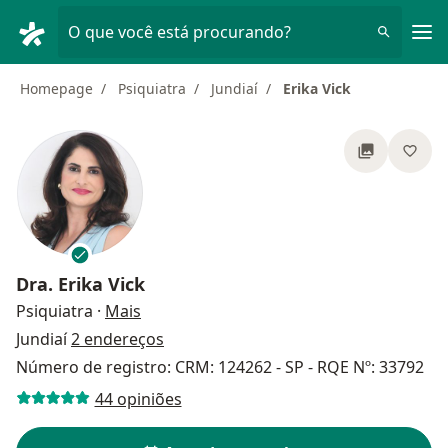
Men
O que você está procurando?
Homepage
Psiquiatra
Jundiaí
Erika Vick
Dra.
Erika Vick
sobre as especializações
Psiquiatra
·
Mais
Jundiaí
2 endereços
Número de registro: CRM: 124262 - SP - RQE Nº: 33792
44 opiniões