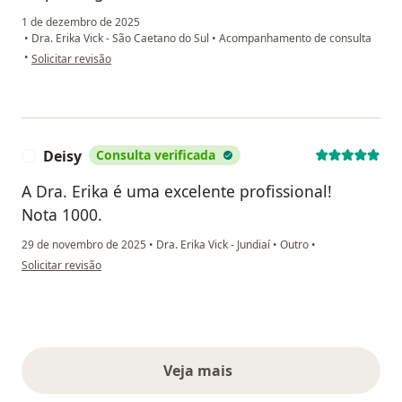
1 de dezembro de 2025
•
Dra. Erika Vick - São Caetano do Sul
•
Acompanhamento de consulta
na opinião do utilizador Erica
•
Solicitar revisão
Deisy
Consulta verificada
D
A Dra. Erika é uma excelente profissional!
Nota 1000.
29 de novembro de 2025
•
Dra. Erika Vick - Jundiaí
•
Outro
•
na opinião do utilizador Deisy
Solicitar revisão
Veja mais
opiniões acima