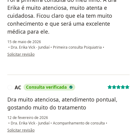
Erika é muito atenciosa, muito atenta e
cuidadosa. Ficou claro que ela tem muito
conhecimento e que será uma excelente
médica para ele.
15 de maio de 2026
•
Dra. Erika Vick - Jundiaí
•
Primeira consulta Psiquiatria
•
na opinião do utilizador Marcela Delgado Araujo de Castro Azevedo
Solicitar revisão
AC
Consulta verificada
A
Dra muito atenciosa, atendimento pontual,
gostando muito do tratamento
12 de fevereiro de 2026
•
Dra. Erika Vick - Jundiaí
•
Acompanhamento de consulta
•
na opinião do utilizador AC
Solicitar revisão