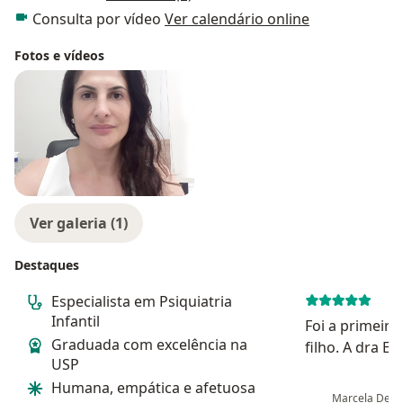
Consulta por vídeo
Ver calendário online
Fotos e vídeos
Ver galeria (1)
Destaques
Especialista em Psiquiatria
Infantil
Foi a primeir
Graduada com excelência na
filho. A dra Er
USP
muito atenta e
Humana, empática e afetuosa
claro que ela
Marcela Delg