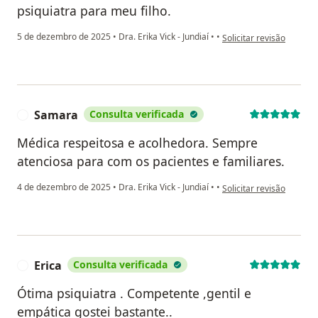
psiquiatra para meu filho.
na opinião do utilizador
5 de dezembro de 2025
•
Dra. Erika Vick - Jundiaí
•
•
Solicitar revisão
Samara
Consulta verificada
S
Médica respeitosa e acolhedora. Sempre
atenciosa para com os pacientes e familiares.
na opinião do utilizado
4 de dezembro de 2025
•
Dra. Erika Vick - Jundiaí
•
•
Solicitar revisão
Erica
Consulta verificada
E
Ótima psiquiatra . Competente ,gentil e
empática gostei bastante..