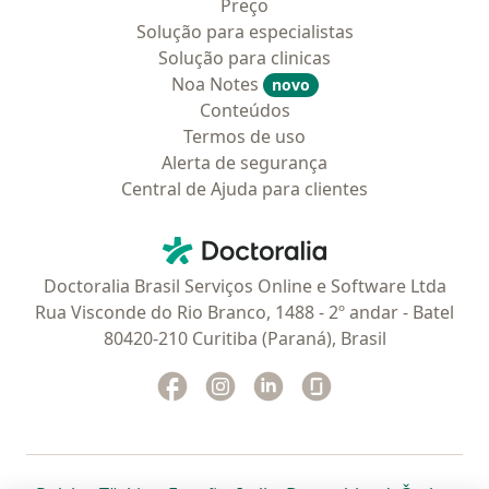
Preço
Solução para especialistas
Solução para clinicas
Noa Notes
novo
Conteúdos
Termos de uso
Alerta de segurança
Central de Ajuda para clientes
Contato
Doctoralia - Homepage
Doctoralia Brasil Serviços Online e Software Ltda
Rua Visconde do Rio Branco, 1488 - 2º andar - Batel
80420-210 Curitiba (Paraná), Brasil
Facebook
abre num novo separador
Instagram
abre num novo separador
Linkedin
abre num novo separad
Glassdoor
abre num novo se