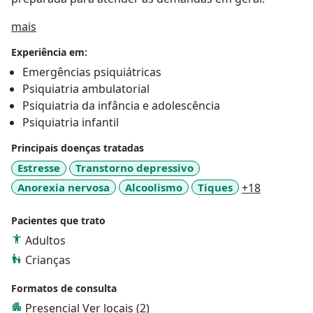
Sobre mim
mais
Experiência em:
Emergências psiquiátricas
Psiquiatria ambulatorial
Psiquiatria da infância e adolescência
Psiquiatria infantil
Principais doenças tratadas
Estresse
Transtorno depressivo
a11y_sr_m
Anorexia nervosa
Alcoolismo
Tiques
+18
Pacientes que trato
Adultos
Crianças
Formatos de consulta
Presencial
Ver locais (2)