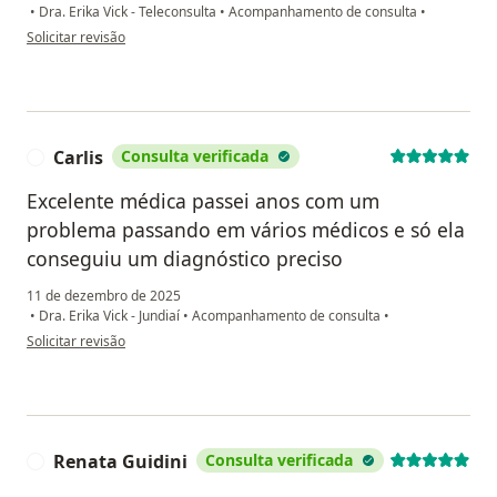
•
Dra. Erika Vick - Teleconsulta
•
Acompanhamento de consulta
•
na opinião do utilizador Priscila
Solicitar revisão
Carlis
Consulta verificada
C
Excelente médica passei anos com um
problema passando em vários médicos e só ela
conseguiu um diagnóstico preciso
11 de dezembro de 2025
•
Dra. Erika Vick - Jundiaí
•
Acompanhamento de consulta
•
na opinião do utilizador Carlis
Solicitar revisão
Renata Guidini
Consulta verificada
R