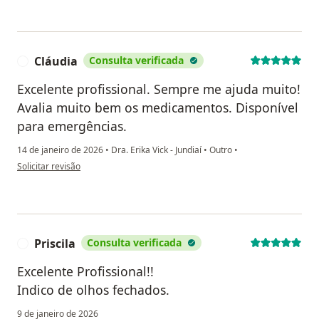
Cláudia
Consulta verificada
C
Excelente profissional. Sempre me ajuda muito!
Avalia muito bem os medicamentos. Disponível
para emergências.
14 de janeiro de 2026
•
Dra. Erika Vick - Jundiaí
•
Outro
•
na opinião do utilizador Cláudia
Solicitar revisão
Priscila
Consulta verificada
P
Excelente Profissional!!
Indico de olhos fechados.
9 de janeiro de 2026