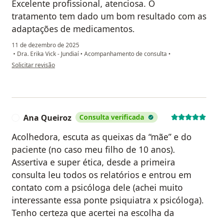
Excelente profissional, atenciosa. O
tratamento tem dado um bom resultado com as
adaptações de medicamentos.
11 de dezembro de 2025
•
Dra. Erika Vick - Jundiaí
•
Acompanhamento de consulta
•
na opinião do utilizador Renata Guidini
Solicitar revisão
Ana Queiroz
Consulta verificada
A
Acolhedora, escuta as queixas da “mãe” e do
paciente (no caso meu filho de 10 anos).
Assertiva e super ética, desde a primeira
consulta leu todos os relatórios e entrou em
contato com a psicóloga dele (achei muito
interessante essa ponte psiquiatra x psicóloga).
Tenho certeza que acertei na escolha da