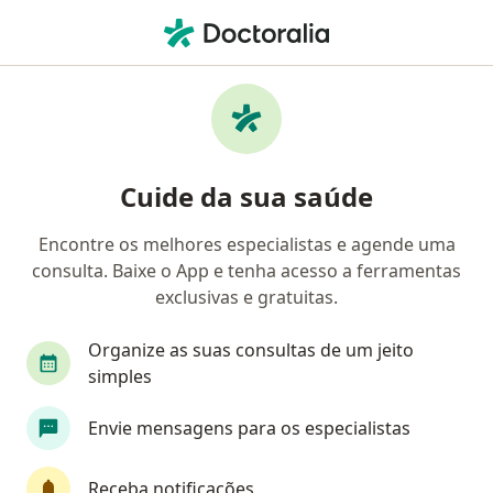
Men
Especialista Em Clínica Médica • Fortaleza, Ceará CE
Filtros
Convênio:
GAMA Saúde
Especialistas em clínica médica GAMA
Cuide da sua saúde
Saúde em Fortaleza
Encontre os melhores especialistas e agende uma
consulta. Baixe o App e tenha acesso a ferramentas
exclusivas e gratuitas.
Organize as suas consultas de um jeito
simples
Dr. Felipe Guimarães
Envie mensagens para os especialistas
Especialista em clínica médica, Médico clínico geral,
Internista
Receba notificações