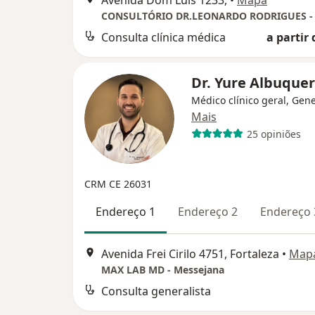
Avenida Dom Luís 1233,
•
Mapa
Consulta clínica médica
a partir 
Dr. Yure Albuque
Médico clínico geral, Gene
Mais
25 opiniões
CRM CE 26031
Endereço 1
Endereço 2
Endereço 
Avenida Frei Cirilo 4751, Fortaleza
•
Map
MAX LAB MD - Messejana
Consulta generalista