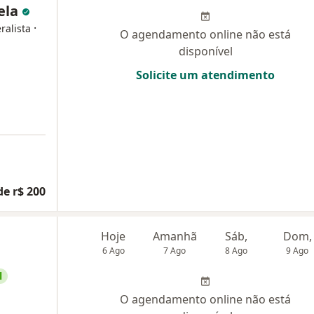
ela
·
ralista
O agendamento online não está
disponível
Solicite um atendimento
de r$ 200
Hoje
Amanhã
Sáb,
Dom,
6 Ago
7 Ago
8 Ago
9 Ago
l
O agendamento online não está