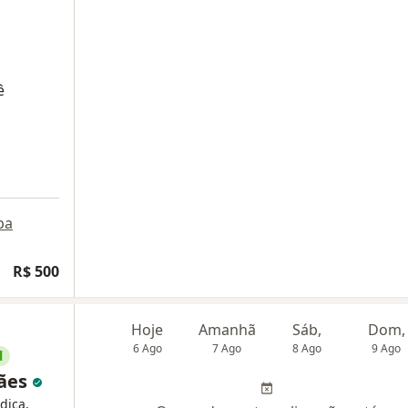
o
ê
pa
R$ 500
Hoje
Amanhã
Sáb,
Dom,
6 Ago
7 Ago
8 Ago
9 Ago
l
rães
dica,