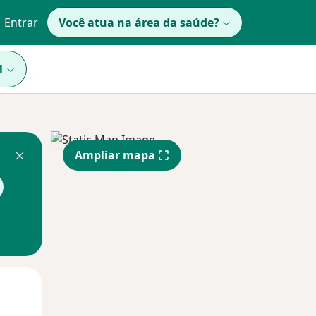
Entrar
Você atua na área da saúde?
1
Ampliar mapa
Segunda-feira
Ter,
Qua
10 Ago
11 Ago
12 Ago