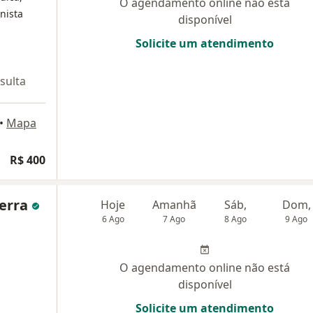
O agendamento online não está
rnista
disponível
Solicite um atendimento
sulta
•
Mapa
R$ 400
uerra
Hoje
Amanhã
Sáb,
Dom,
6 Ago
7 Ago
8 Ago
9 Ago
O agendamento online não está
disponível
Solicite um atendimento