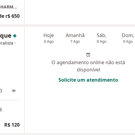
CONSULTÓRIO DR.LEONARDO RODRIGUES - HARMONY MEDICAL CENTER
de r$ 650
rque
Hoje
Amanhã
Sáb,
Dom,
6 Ago
7 Ago
8 Ago
9 Ago
·
ralista
O agendamento online não está
disponível
Solicite um atendimento
3
Teleconsulta
a
R$ 120