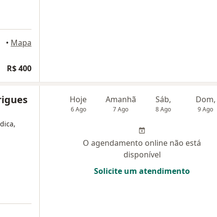
•
Mapa
R$ 400
rigues
Hoje
Amanhã
Sáb,
Dom,
6 Ago
7 Ago
8 Ago
9 Ago
dica,
O agendamento online não está
disponível
Solicite um atendimento