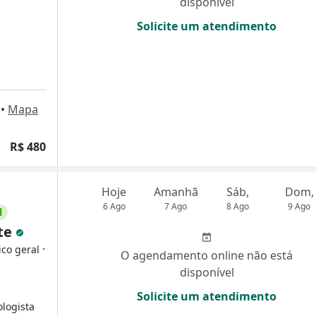
disponível
Solicite um atendimento
•
Mapa
R$ 480
Hoje
Amanhã
Sáb,
Dom,
6 Ago
7 Ago
8 Ago
9 Ago
l
nte
·
ico geral
O agendamento online não está
disponível
Solicite um atendimento
logista