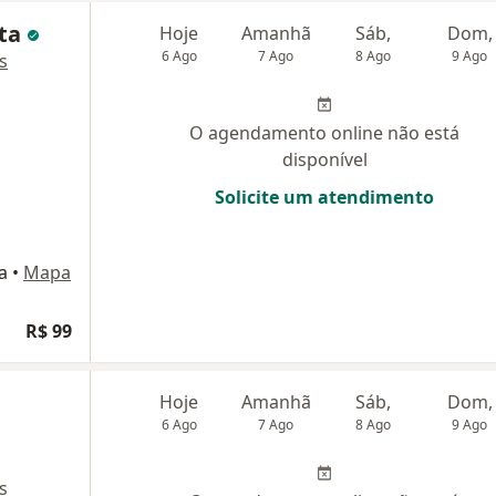
nta
Hoje
Amanhã
Sáb,
Dom,
6 Ago
7 Ago
8 Ago
9 Ago
s
O agendamento online não está
disponível
Solicite um atendimento
a
•
Mapa
R$ 99
Hoje
Amanhã
Sáb,
Dom,
6 Ago
7 Ago
8 Ago
9 Ago
s