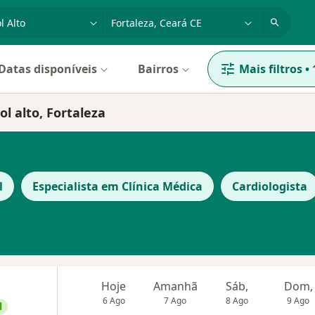
dade, doença ou nome
cidade ou região
Datas disponíveis
Bairros
Mais filtros
•
ol alto, Fortaleza
l
Especialista em Clínica Médica
Cardiologista
Hoje
Amanhã
Sáb,
Dom,
6 Ago
7 Ago
8 Ago
9 Ago
l