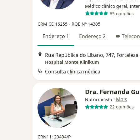
Médico clínico geral, Inte
65 opiniões
CRM CE 16255
- RQE Nº 14305
Endereço 1
Endereço 2
Telecon
Rua República do Líbano, 747, Fortaleza
Hospital Monte Klinikum
Consulta clínica médica
Dra. Fernanda G
·
Mais
Nutricionista
22 opiniões
CRN11: 20494/P