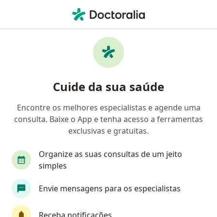
Men
Especialista Em Clínica Médica • Indaiatuba, São Paulo SP
Filtros
Convênio
Mapa
Especialistas em clínica médica em
Cuide da sua saúde
Indaiatuba
Encontre os melhores especialistas e agende uma
consulta. Baixe o App e tenha acesso a ferramentas
Qual é o seu convênio?
exclusivas e gratuitas.
Unimed
Bradesco Saúde
Sul América Saú
Organize as suas consultas de um jeito
simples
Envie mensagens para os especialistas
Receba notificações