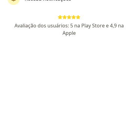
Dr. Gilberto Cascaes Guedes Neto
Avaliação dos usuários: 5 na Play Store e 4,9 na
Especialista em clínica médica, Infectologista
Apple
83 opiniões
CRM:PR 43996
- RQE 30765
- RQE 36089
Endereço
Teleconsulta
Rua 13 de Maio 13, Campinas
•
Mapa
TELECONSULTA Campinas
Consulta de rotina
a partir de r$ 375
Esse especialista não oferece agendamento online para esse endereço.
Solicite um atendimento