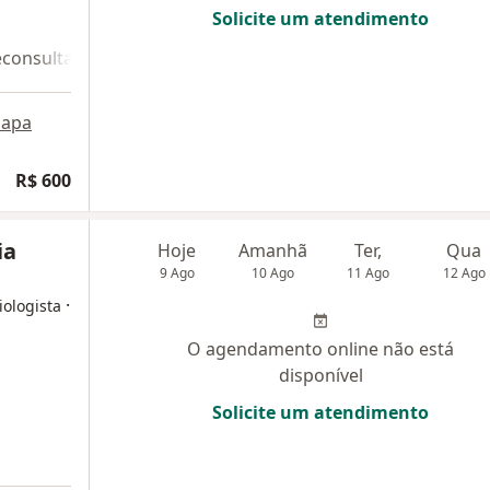
Solicite um atendimento
econsulta 2
apa
R$ 600
ia
Hoje
Amanhã
Ter,
Qua
9 Ago
10 Ago
11 Ago
12 Ago
·
iologista
O agendamento online não está
disponível
Solicite um atendimento