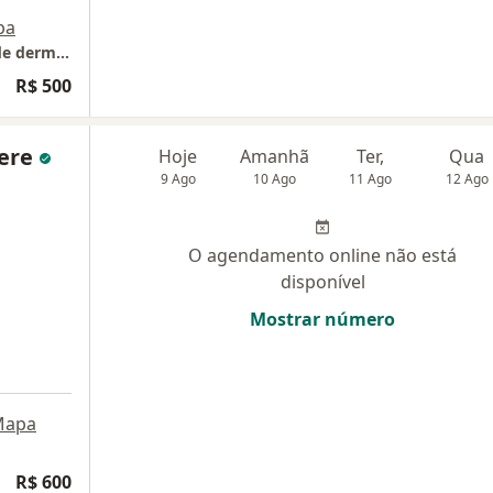
pa
Consultório médico (Piso 2 no Emir centro de dermatologia)
R$ 500
vere
Hoje
Amanhã
Ter,
Qua
9 Ago
10 Ago
11 Ago
12 Ago
O agendamento online não está
disponível
Mostrar número
Mapa
R$ 600