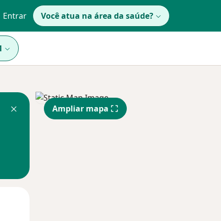
Entrar
Você atua na área da saúde?
1
Ampliar mapa
Qui,
Sex,
Sáb,
13 Ago
14 Ago
15 Ago