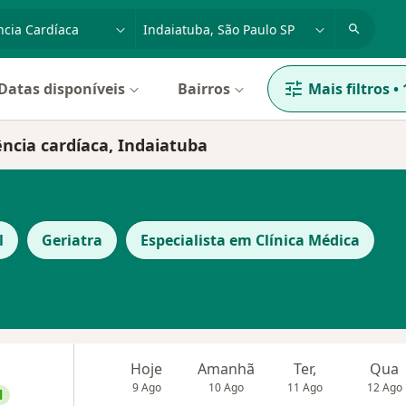
dade, doença ou nome
cidade ou região
Datas disponíveis
Bairros
Mais filtros
•
ência cardíaca, Indaiatuba
l
Geriatra
Especialista em Clínica Médica
Hoje
Amanhã
Ter,
Qua
9 Ago
10 Ago
11 Ago
12 Ago
l