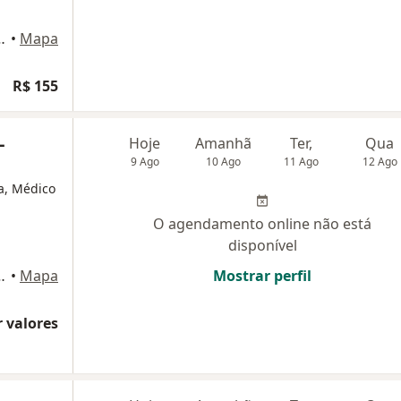
670 - Jardim Tropical, Indaiatuba
•
Mapa
R$ 155
-
Hoje
Amanhã
Ter,
Qua
9 Ago
10 Ago
11 Ago
12 Ago
ta, Médico
O agendamento online não está
disponível
670 - Jardim Tropical, Indaiatuba
•
Mapa
Mostrar perfil
 valores