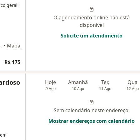
·
ico geral
O agendamento online não está
disponível
Solicite um atendimento
670 - Jardim Tropical, Indaiatuba
•
Mapa
R$ 175
Cardoso
Hoje
Amanhã
Ter,
Qua
9 Ago
10 Ago
11 Ago
12 Ago
Sem calendário neste endereço.
Mostrar endereços com calendário
 em