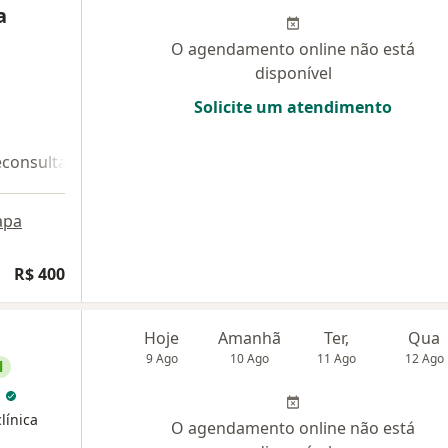
a
O agendamento online não está
disponível
Solicite um atendimento
econsulta 2
apa
dade
R$ 400
Hoje
Amanhã
Ter,
Qua
9 Ago
10 Ago
11 Ago
12 Ago
l
o
línica
O agendamento online não está