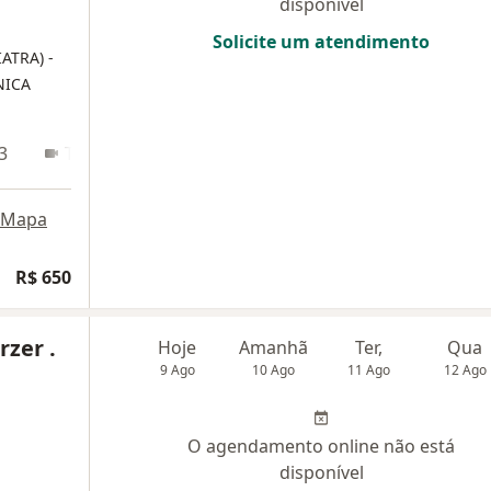
disponível
Solicite um atendimento
IATRA)
-
NICA
3
Teleconsulta
Mapa
R$ 650
rzer .
Hoje
Amanhã
Ter,
Qua
9 Ago
10 Ago
11 Ago
12 Ago
O agendamento online não está
disponível