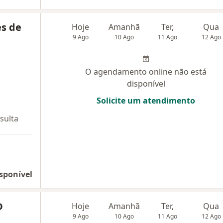
es de
Hoje
Amanhã
Ter,
Qua
9 Ago
10 Ago
11 Ago
12 Ago
O agendamento online não está
disponível
Solicite um atendimento
sulta
sponível
D
Hoje
Amanhã
Ter,
Qua
9 Ago
10 Ago
11 Ago
12 Ago