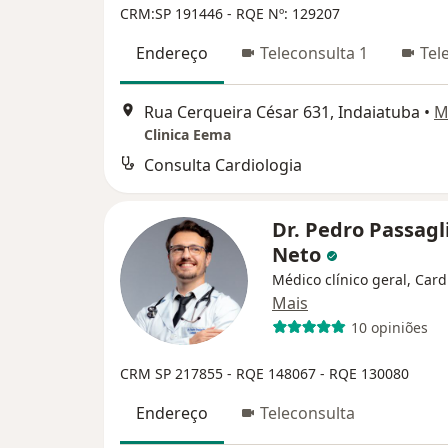
CRM:SP 191446
- RQE Nº: 129207
Endereço
Teleconsulta 1
Tel
Rua Cerqueira César 631, Indaiatuba
•
M
Clinica Eema
Consulta Cardiologia
Dr. Pedro Passagl
Neto
Médico clínico geral, Card
Mais
10 opiniões
CRM SP 217855
- RQE 148067
- RQE 130080
Endereço
Teleconsulta