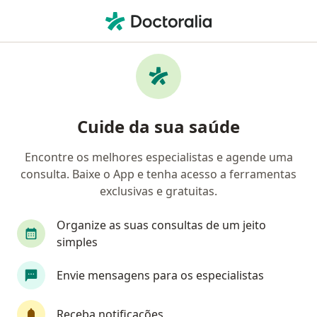
Men
Especialista Em Clínica Médica • São Paulo, Brasil
Filtros
Convênio:
Porto Seguro
Especialistas em clínica médica Porto
Cuide da sua saúde
Seguro em São Paulo
Encontre os melhores especialistas e agende uma
consulta. Baixe o App e tenha acesso a ferramentas
exclusivas e gratuitas.
Organize as suas consultas de um jeito
simples
Dr. Elton Passamani
Envie mensagens para os especialistas
·
Mais
Especialista em clínica médica, Médico clínico geral
70 opiniões
Receba notificações