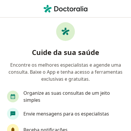
Men
Neurocirurgião • São Paulo, Brasil
Filtros
Convênio:
Porto Seguro
Neurocirurgiões Porto Seguro em São Paulo
Cuide da sua saúde
Encontre os melhores especialistas e agende uma
consulta. Baixe o App e tenha acesso a ferramentas
exclusivas e gratuitas.
Organize as suas consultas de um jeito
simples
First Class
Envie mensagens para os especialistas
Dr. Pedro Rodrigues
·
Mais
Neurocirurgião
Receba notificações
498 opiniões