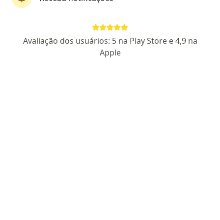
CRM SP 169777 | RQE 89963
Neuro-oncologia e cirurgia endoscópica da coluna
Avaliação dos usuários: 5 na Play Store e 4,9 na
Residência pela UNICAMP
Apple
Neurocirurgia humanizada
Pacientes fiéis
Av. Paes de Barros, 1378 - Mooca, São Paulo
•
Mapa
Instituto Castro
Aceita Porto Seguro
Consulta neurocirurgia
Esse especialista não oferece agendamento online para esse endereço.
Solicite um atendimento