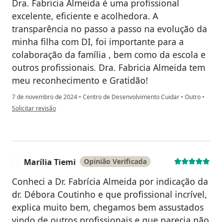
Dra. Fabricia Almeida é uma profissional
excelente, eficiente e acolhedora. A
transparência no passo a passo na evolução da
minha filha com DI, foi importante para a
colaboração da família , bem como da escola e
outros profissionais. Dra. Fabricia Almeida tem
meu reconhecimento e Gratidão!
7 de novembro de 2024
•
Centro de Desenvolvimento Cuidar
•
Outro
•
na opinião do utilizador Geisa de Azevedo
Solicitar revisão
Marília Tiemi
Opinião Verificada
M
Conheci a Dr. Fabrícia Almeida por indicação da
dr. Débora Coutinho e que profissional incrível,
explica muito bem, chegamos bem assustados
vindo de outros profissionais e que parecia não