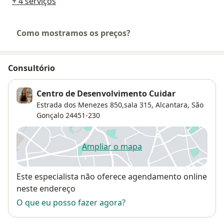
+ 4 serviços
Como mostramos os preços?
Consultório
Centro de Desenvolvimento Cuidar
Estrada dos Menezes 850,sala 315,
Alcantara
,
São
Gonçalo
24451-230
Ampliar o mapa
abre num novo separador
Disponibilidade
Este especialista não oferece agendamento online
neste endereço
O que eu posso fazer agora?