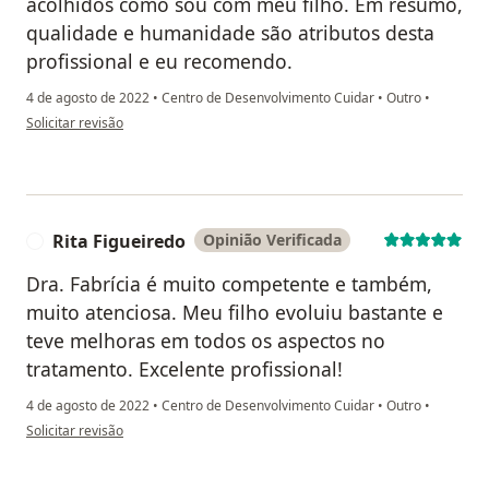
acolhidos como sou com meu filho. Em resumo,
qualidade e humanidade são atributos desta
profissional e eu recomendo.
4 de agosto de 2022
•
Centro de Desenvolvimento Cuidar
•
Outro
•
na opinião do utilizador Kélian Sherman Sena Barcellos
Solicitar revisão
Rita Figueiredo
Opinião Verificada
R
Dra. Fabrícia é muito competente e também,
muito atenciosa. Meu filho evoluiu bastante e
teve melhoras em todos os aspectos no
tratamento. Excelente profissional!
4 de agosto de 2022
•
Centro de Desenvolvimento Cuidar
•
Outro
•
na opinião do utilizador Rita Figueiredo
Solicitar revisão