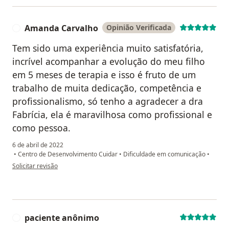
Amanda Carvalho
Opinião Verificada
A
Tem sido uma experiência muito satisfatória,
incrível acompanhar a evolução do meu filho
em 5 meses de terapia e isso é fruto de um
trabalho de muita dedicação, competência e
profissionalismo, só tenho a agradecer a dra
Fabrícia, ela é maravilhosa como profissional e
como pessoa.
6 de abril de 2022
•
Centro de Desenvolvimento Cuidar
•
Dificuldade em comunicação
•
na opinião do utilizador Amanda Carvalho
Solicitar revisão
paciente anônimo
P