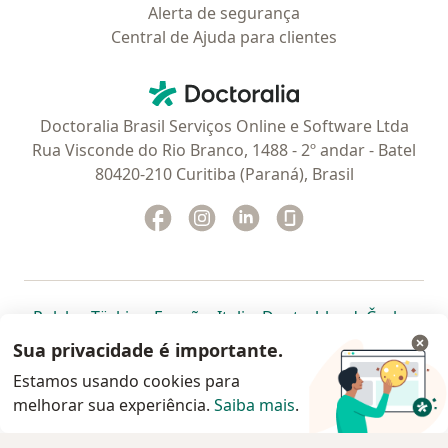
Alerta de segurança
Central de Ajuda para clientes
Contato
Doctoralia - Homepage
Doctoralia Brasil Serviços Online e Software Ltda
Rua Visconde do Rio Branco, 1488 - 2º andar - Batel
80420-210 Curitiba (Paraná), Brasil
Facebook
abre num novo separador
Instagram
abre num novo separador
Linkedin
abre num novo separad
Glassdoor
abre num novo se
abre num novo separador
abre num novo separador
abre num novo separador
abre num novo separado
abre num n
abre
Polska
,
Türkiye
,
España
,
Italia
,
Deutschland
,
Česko
,
abre num novo separador
abre num novo separador
abre num novo separador
abre num novo separa
abre num no
abre n
Portugal
,
México
,
Chile
,
Brasil
,
Argentina
,
Perú
,
Sua privacidade é importante.
abre num novo separad
Colombia
Estamos usando cookies para
melhorar sua experiência.
www.doctoralia.com.br © 2026 - Agende agora sua
Saiba mais
.
consulta