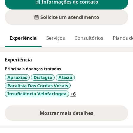
Informações de contato
Solicite um atendimento
Experiência
Serviços
Consultórios
Planos d
Experiência
Principais doenças tratadas
Apraxias
Disfagia
Afasia
Paralisia Das Cordas Vocais
a11y_sr_more_diseases
Insuficiência Velofaríngea
+6
Mostrar mais detalhes
sobre a experiência