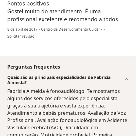
Pontos positivos
Gostei muito do atendimento. É uma
profissional excelente e recomendo a todos.
8 de abril de 2017
•
Centro de Desenvolvimento Cuidar
•
•
na opinião do utilizador paciente anônimo
Solicitar revisão
Perguntas frequentes
Quais são as principais especialidades de Fabricia
Almeida?
Fabricia Almeida é fonoaudiólogo. Te mostramos
alguns dos serviços oferecidos pelo especialista
graças à sua trajetória e vasta experiência:
Atendimento a bebês prematuros, Avaliação da Voz
Profissional, Avaliação fonoaudiológica em Acidente
Vascular Cerebral (AVC), Dificuldade em
comunicação, Motricidade orofacial, Primeira