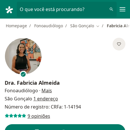
Men
O que você está procurando?
Homepage
Fonoaudiólogo
São Gonçalo
Fabricia Al
Mudar de cidade
Dra.
Fabricia Almeida
sobre as especializações
Fonoaudiólogo
·
Mais
São Gonçalo
1 endereço
Número de registro: CRFa: 1-14194
9 opiniões