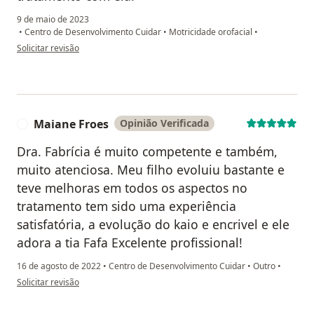
9 de maio de 2023
•
Centro de Desenvolvimento Cuidar
•
Motricidade orofacial
•
na opinião do utilizador Sua conta foi excluída
Solicitar revisão
Maiane Froes
Opinião Verificada
M
Dra. Fabrícia é muito competente e também,
muito atenciosa. Meu filho evoluiu bastante e
teve melhoras em todos os aspectos no
tratamento tem sido uma experiência
satisfatória, a evolução do kaio e encrivel e ele
adora a tia Fafa Excelente profissional!
16 de agosto de 2022
•
Centro de Desenvolvimento Cuidar
•
Outro
•
na opinião do utilizador Maiane Froes
Solicitar revisão