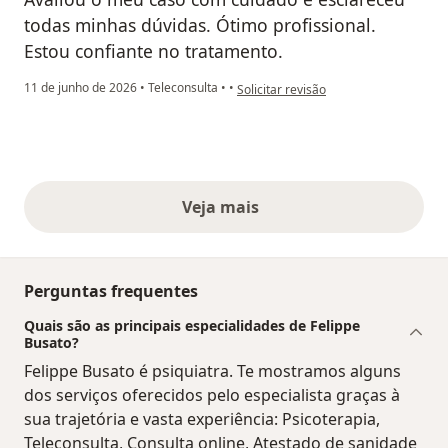
todas minhas dúvidas. Ótimo profissional.
Estou confiante no tratamento.
na opinião do utilizador Carlos P.
11 de junho de 2026
•
Teleconsulta
•
•
Solicitar revisão
Veja mais
opiniões acima
Perguntas frequentes
Quais são as principais especialidades de Felippe
Busato?
Felippe Busato é psiquiatra. Te mostramos alguns
dos serviços oferecidos pelo especialista graças à
sua trajetória e vasta experiência: Psicoterapia,
Teleconsulta, Consulta online, Atestado de sanidade