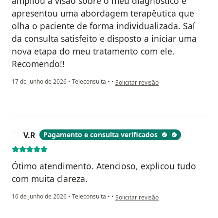
ampliou a visão sobre o meu diagnóstico e
apresentou uma abordagem terapêutica que
olha o paciente de forma individualizada. Saí
da consulta satisfeito e disposto a iniciar uma
nova etapa do meu tratamento com ele.
Recomendo!!
na opinião do utilizador Carlos Freitas
17 de junho de 2026
•
Teleconsulta
•
•
Solicitar revisão
V.R
Pagamento e consulta verificados
V
Ótimo atendimento. Atencioso, explicou tudo
com muita clareza.
na opinião do utilizador V.R
16 de junho de 2026
•
Teleconsulta
•
•
Solicitar revisão