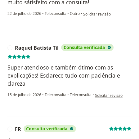
muito sátisfeito com a consulta!
na opinião do utilizador Luiz Fel
22 de julho de 2026
•
Teleconsulta
•
Outro
•
Solicitar revisão
Raquel Batista Til
Consulta verificada
R
Super atencioso e também ótimo com as
explicações! Esclarece tudo com paciência e
clareza
na opinião do utilizador R
15 de julho de 2026
•
Teleconsulta
•
Teleconsulta
•
Solicitar revisão
FR
Consulta verificada
F