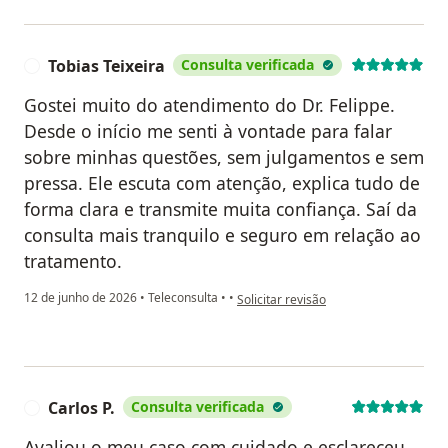
Tobias Teixeira
Consulta verificada
T
Gostei muito do atendimento do Dr. Felippe.
Desde o início me senti à vontade para falar
sobre minhas questões, sem julgamentos e sem
pressa. Ele escuta com atenção, explica tudo de
forma clara e transmite muita confiança. Saí da
consulta mais tranquilo e seguro em relação ao
tratamento.
na opinião do utilizador Tobias Teixeir
12 de junho de 2026
•
Teleconsulta
•
•
Solicitar revisão
Carlos P.
Consulta verificada
C
Avaliou o meu caso com cuidado e esclareceu