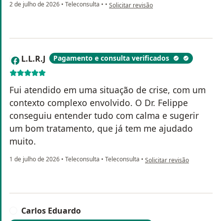
na opinião do utilizador TF
2 de julho de 2026
•
Teleconsulta
•
•
Solicitar revisão
L.L.R.J
Pagamento e consulta verificados
L
Fui atendido em uma situação de crise, com um
contexto complexo envolvido. O Dr. Felippe
conseguiu entender tudo com calma e sugerir
um bom tratamento, que já tem me ajudado
muito.
na opinião do utilizador L.L.R
1 de julho de 2026
•
Teleconsulta
•
Teleconsulta
•
Solicitar revisão
Carlos Eduardo
C