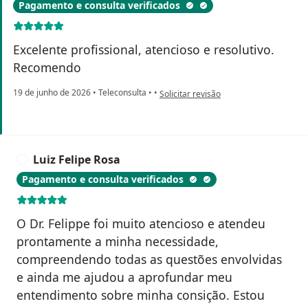
Pagamento e consulta verificados
Excelente profissional, atencioso e resolutivo.
Recomendo
na opinião do utilizador Carlos Eduard
19 de junho de 2026
•
Teleconsulta
•
•
Solicitar revisão
Luiz Felipe Rosa
L
Pagamento e consulta verificados
O Dr. Felippe foi muito atencioso e atendeu
prontamente a minha necessidade,
compreendendo todas as questões envolvidas
e ainda me ajudou a aprofundar meu
entendimento sobre minha consição. Estou