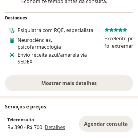
Economize tempo antes da consulta.
Destaques
Psiquiatra com RQE, especialista
Excelente prof
Neurociências,
foi extremame
psicofarmacologia
calmo durante
Envio receita azul/amarela via
senti muito s
SEDEX
o atendiment
Mostrar mais detalhes
sobre a experiência
Serviços e preços
Teleconsulta
Agendar consulta
R$ 390 - R$ 700
Detalhes