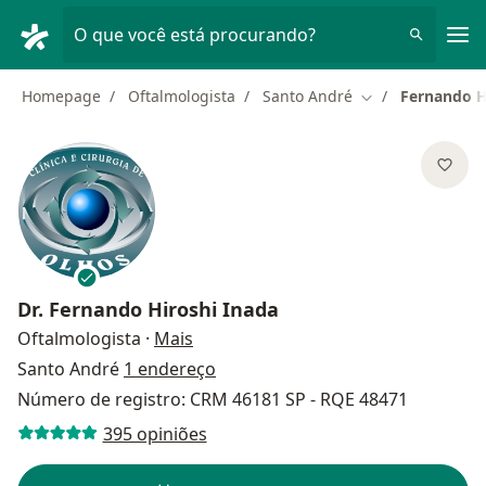
Men
O que você está procurando?
Homepage
Oftalmologista
Santo André
Fernando H
Mudar de cidade
Dr.
Fernando Hiroshi Inada
sobre as especializações
Oftalmologista
·
Mais
Santo André
1 endereço
Número de registro: CRM 46181 SP - RQE 48471
395 opiniões