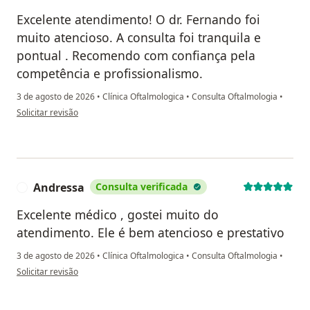
Excelente atendimento! O dr. Fernando foi
muito atencioso. A consulta foi tranquila e
pontual . Recomendo com confiança pela
competência e profissionalismo.
3 de agosto de 2026
•
Clínica Oftalmologica
•
Consulta Oftalmologia
•
na opinião do utilizador Regina
Solicitar revisão
Andressa
Consulta verificada
A
Excelente médico , gostei muito do
atendimento. Ele é bem atencioso e prestativo
3 de agosto de 2026
•
Clínica Oftalmologica
•
Consulta Oftalmologia
•
na opinião do utilizador Andressa
Solicitar revisão