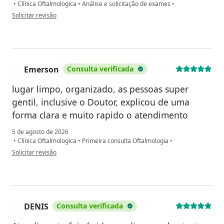
•
Clínica Oftalmologica
•
Análise e solicitação de exames
•
na opinião do utilizador JOÃO
Solicitar revisão
Emerson
Consulta verificada
E
lugar limpo, organizado, as pessoas super
gentil, inclusive o Doutor, explicou de uma
forma clara e muito rapido o atendimento
5 de agosto de 2026
•
Clínica Oftalmologica
•
Primeira consulta Oftalmologia
•
na opinião do utilizador Emerson
Solicitar revisão
DENIS
Consulta verificada
D