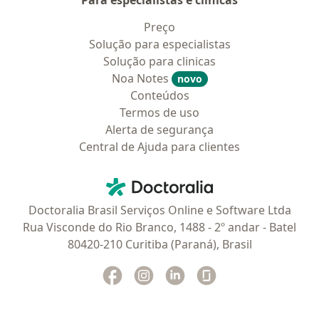
Para especialistas e clínicas
Preço
Solução para especialistas
Solução para clinicas
Noa Notes
novo
Conteúdos
Termos de uso
Alerta de segurança
Central de Ajuda para clientes
Contato
Doctoralia - Homepage
Doctoralia Brasil Serviços Online e Software Ltda
Rua Visconde do Rio Branco, 1488 - 2º andar - Batel
80420-210 Curitiba (Paraná), Brasil
Facebook
abre num novo separador
Instagram
abre num novo separador
Linkedin
abre num novo separad
Glassdoor
abre num novo se