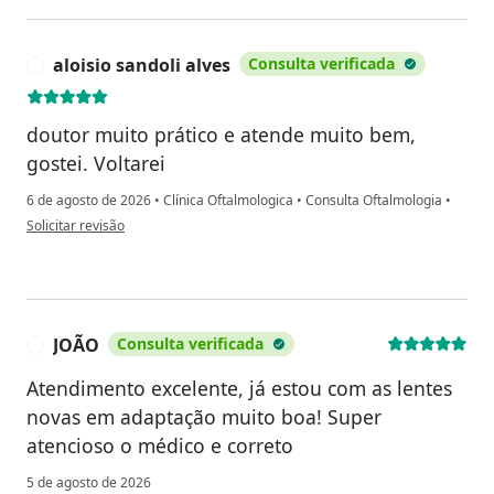
aloisio sandoli alves
Consulta verificada
A
doutor muito prático e atende muito bem,
gostei. Voltarei
6 de agosto de 2026
•
Clínica Oftalmologica
•
Consulta Oftalmologia
•
na opinião do utilizador aloisio sandoli alves
Solicitar revisão
JOÃO
Consulta verificada
J
Atendimento excelente, já estou com as lentes
novas em adaptação muito boa! Super
atencioso o médico e correto
5 de agosto de 2026