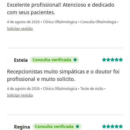
Excelente profissional! Atencioso e dedicado
com seus pacientes.
4 de agosto de 2026
•
Clínica Oftalmologica
•
Consulta Oftalmologia
•
na opinião do utilizador E.P.S.B
Solicitar revisão
Estela
Consulta verificada
E
Recepcionistas muito simpáticas e o doutor foi
profissional e muito solícito.
4 de agosto de 2026
•
Clínica Oftalmologica
•
Teste de visão
•
na opinião do utilizador Estela
Solicitar revisão
Regina
Consulta verificada
R