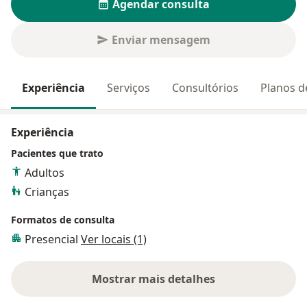
Agendar consulta
Enviar mensagem
Experiência
Serviços
Consultórios
Planos d
Experiência
Pacientes que trato
Adultos
Crianças
Formatos de consulta
Presencial
Ver locais (1)
Mostrar mais detalhes
sobre a experiência