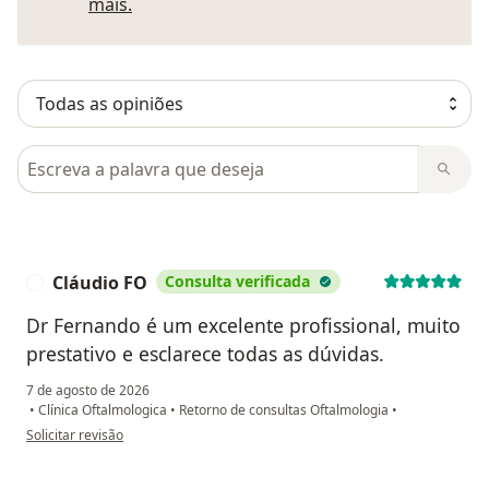
Saber mais sobre pareceres
mais.
Pesquisar em opiniões
Cláudio FO
Consulta verificada
C
Dr Fernando é um excelente profissional, muito
prestativo e esclarece todas as dúvidas.
7 de agosto de 2026
•
Clínica Oftalmologica
•
Retorno de consultas Oftalmologia
•
na opinião do utilizador Cláudio FO
Solicitar revisão