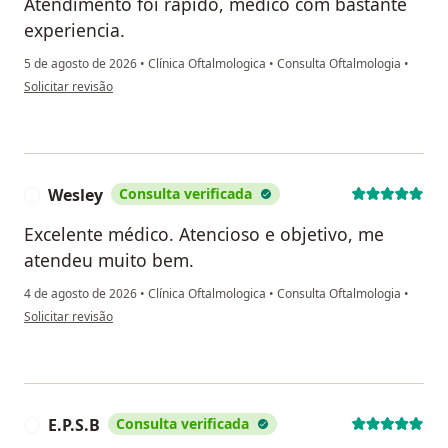
Atendimento foi rápido, medico com bastante
experiencia.
5 de agosto de 2026
•
Clínica Oftalmologica
•
Consulta Oftalmologia
•
na opinião do utilizador DENIS
Solicitar revisão
Wesley
Consulta verificada
W
Excelente médico. Atencioso e objetivo, me
atendeu muito bem.
4 de agosto de 2026
•
Clínica Oftalmologica
•
Consulta Oftalmologia
•
na opinião do utilizador Wesley
Solicitar revisão
E.P.S.B
Consulta verificada
E