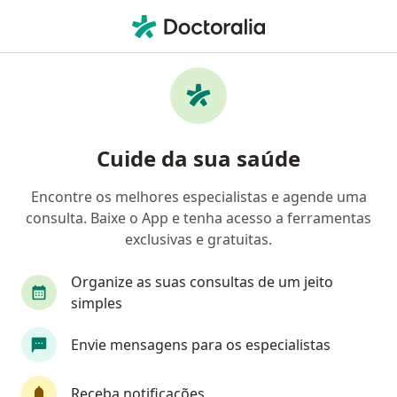
Men
Fisioterapeuta • Porto Alegre, Rio Grande do Sul RS
Filtros
Convênio:
Cabergs
Fisioterapeutas Cabergs em Porto Alegre
Cuide da sua saúde
Encontre os melhores especialistas e agende uma
consulta. Baixe o App e tenha acesso a ferramentas
exclusivas e gratuitas.
Organize as suas consultas de um jeito
simples
Pagamento online
Parcelamento disponível
Envie mensagens para os especialistas
Dra. Ana Luiza Quadros
·
Mais
Fisioterapeuta
Receba notificações
21 opiniões