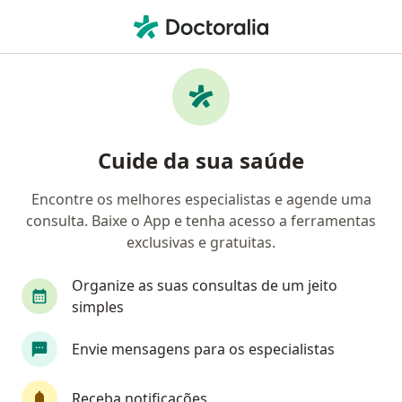
Men
Fisioterapeuta • São Paulo, Brasil
Filtros
Convênio:
Care Plus
Fisioterapeutas Care Plus em São Paulo
Cuide da sua saúde
Encontre os melhores especialistas e agende uma
consulta. Baixe o App e tenha acesso a ferramentas
exclusivas e gratuitas.
Organize as suas consultas de um jeito
simples
Valmira Moreira Oliveira
Envie mensagens para os especialistas
·
Mais
Fisioterapeuta
33 opiniões
Receba notificações