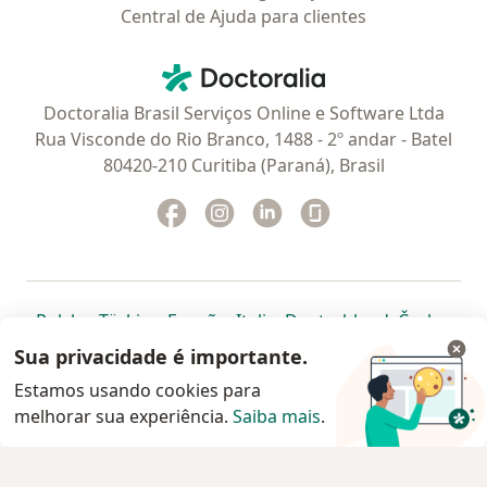
Central de Ajuda para clientes
Contato
Doctoralia - Homepage
Doctoralia Brasil Serviços Online e Software Ltda
Rua Visconde do Rio Branco, 1488 - 2º andar - Batel
80420-210 Curitiba (Paraná), Brasil
Facebook
abre num novo separador
Instagram
abre num novo separador
Linkedin
abre num novo separad
Glassdoor
abre num novo se
abre num novo separador
abre num novo separador
abre num novo separador
abre num novo separado
abre num n
abre
Polska
,
Türkiye
,
España
,
Italia
,
Deutschland
,
Česko
,
abre num novo separador
abre num novo separador
abre num novo separador
abre num novo separa
abre num no
abre n
Portugal
,
México
,
Chile
,
Brasil
,
Argentina
,
Perú
,
Sua privacidade é importante.
abre num novo separad
Colombia
Estamos usando cookies para
melhorar sua experiência.
www.doctoralia.com.br © 2026 - Agende agora sua
Saiba mais
.
consulta