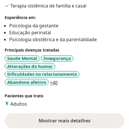
em questões como saúde emocional na maternidade,
Terapia sistêmica de família e casal
relacionamento conjugal e bem-estar psíquico para
tentantes, gestantes e puérperas.
Experiência em:
Psicologia da gestante
Instagram: flaviaaffonso.psi
Educação perinatal
Psicologia obstétrica e da parentalidade
Principais doenças tratadas
Saude Mental
Insegurança
Alterações do humor
Dificuldades no relacionamento
a11y_sr_more_diseases
Abandono afetivo
+40
Pacientes que trato
Adultos
Mostrar mais detalhes
sobre a experiência