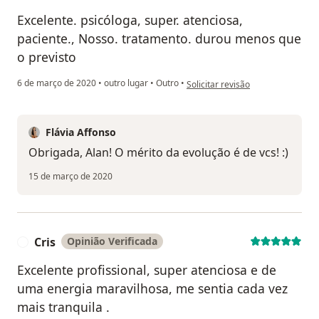
Excelente. psicóloga, super. atenciosa,
paciente., Nosso. tratamento. durou menos que
o previsto
na opinião do utilizador Alan tur
6 de março de 2020
•
outro lugar
•
Outro
•
Solicitar revisão
Flávia Affonso
Obrigada, Alan! O mérito da evolução é de vcs! :)
15 de março de 2020
Cris
Opinião Verificada
C
Excelente profissional, super atenciosa e de
uma energia maravilhosa, me sentia cada vez
mais tranquila .