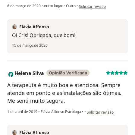
na opinião do utilizador Cris
6 de março de 2020
•
outro lugar
•
Outro
•
Solicitar revisão
Flávia Affonso
Oi Cris! Obrigada, que bom!
15 de março de 2020
Helena Silva
Opinião Verificada
H
A terapeuta é muito boa e atenciosa. Sempre
atende em ponto e as instalações são ótimas.
Me senti muito segura.
na opinião do utilizador Hele
1 de abril de 2019
•
Flávia Affonso Psicóloga
•
•
Solicitar revisão
Flávia Affonso