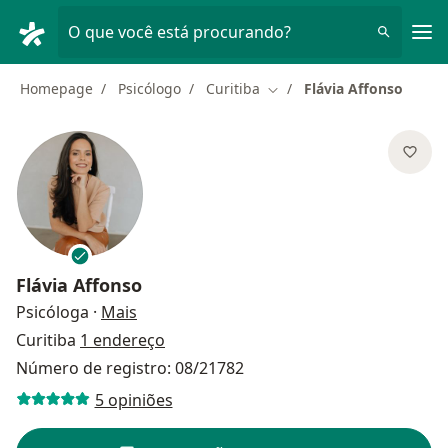
Men
O que você está procurando?
Homepage
Psicólogo
Curitiba
Flávia Affonso
Mudar de cidade
Flávia Affonso
sobre as especializações
Psicóloga
·
Mais
Curitiba
1 endereço
Número de registro: 08/21782
5 opiniões