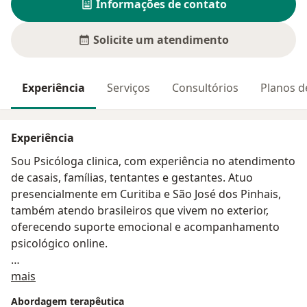
Informações de contato
Solicite um atendimento
Experiência
Serviços
Consultórios
Planos d
Experiência
Sou Psicóloga clinica, com experiência no atendimento
de casais, famílias, tentantes e gestantes. Atuo
presencialmente em Curitiba e São José dos Pinhais,
também atendo brasileiros que vivem no exterior,
oferecendo suporte emocional e acompanhamento
psicológico online.
Sobre mim
Tenho especialização em terapia familiar e sou pós-
mais
graduanda em Psicologia Perinatal, atuando com foco
Abordagem terapêutica