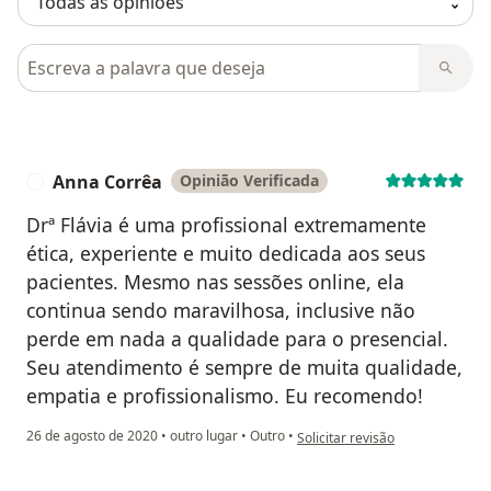
Pesquisar em opiniões
Anna Corrêa
Opinião Verificada
A
Drª Flávia é uma profissional extremamente
ética, experiente e muito dedicada aos seus
pacientes. Mesmo nas sessões online, ela
continua sendo maravilhosa, inclusive não
perde em nada a qualidade para o presencial.
Seu atendimento é sempre de muita qualidade,
empatia e profissionalismo. Eu recomendo!
na opinião do utilizador Anna C
26 de agosto de 2020
•
outro lugar
•
Outro
•
Solicitar revisão