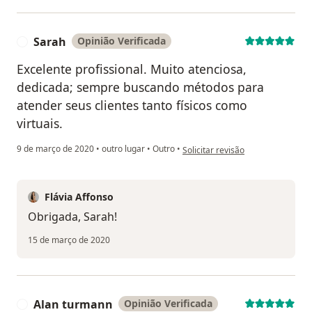
Sarah
Opinião Verificada
S
Excelente profissional. Muito atenciosa,
dedicada; sempre buscando métodos para
atender seus clientes tanto físicos como
virtuais.
na opinião do utilizador Sarah
9 de março de 2020
•
outro lugar
•
Outro
•
Solicitar revisão
Flávia Affonso
Obrigada, Sarah!
15 de março de 2020
Alan turmann
Opinião Verificada
A