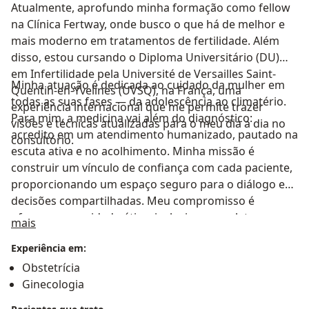
Atualmente, aprofundo minha formação como fellow
na Clínica Fertway, onde busco o que há de melhor e
mais moderno em tratamentos de fertilidade. Além
disso, estou cursando o Diploma Universitário (DU)
em Infertilidade pela Université de Versailles Saint-
Minha atuação é dedicada ao cuidado da mulher em
Quentin-en-Yvelines (UVSQ), na França, uma
todas as suas fases — da adolescência ao climatério.
experiência internacional que me permite trazer
Para mim, a medicina vai além do diagnóstico:
visões e técnicas atualizadas para o meu dia a dia no
acredito em um atendimento humanizado, pautado na
consultório.
escuta ativa e no acolhimento. Minha missão é
construir um vínculo de confiança com cada paciente,
proporcionando um espaço seguro para o diálogo e
decisões compartilhadas. Meu compromisso é
oferecer um cuidado ético, inclusivo, completo e
Sobre mim
mais
individualizado, respeitando o momento de vida e as
Experiência em:
necessidades únicas de cada mulher.
Obstetrícia
Ginecologia