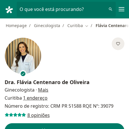
Men
O que você está procurando?
Homepage
Ginecologista
Curitiba
Flávia Centenaro
Mudar de cidade
Dra.
Flávia Centenaro de Oliveira
sobre as especializações
Ginecologista
·
Mais
Curitiba
1 endereço
Número de registro: CRM PR 51588 RQE Nº: 39079
8 opiniões