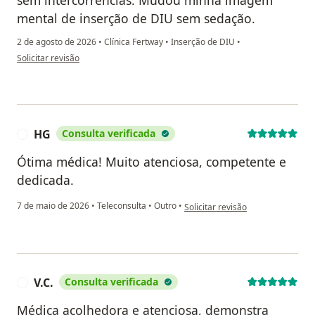
mental de inserção de DIU sem sedação.
2 de agosto de 2026
•
Clínica Fertway
•
Inserção de DIU
•
na opinião do utilizador Brisa Möllmann
Solicitar revisão
HG
Consulta verificada
H
Ótima médica! Muito atenciosa, competente e
dedicada.
na opinião do utilizador HG
7 de maio de 2026
•
Teleconsulta
•
Outro
•
Solicitar revisão
V.C.
Consulta verificada
V
Médica acolhedora e atenciosa, demonstra