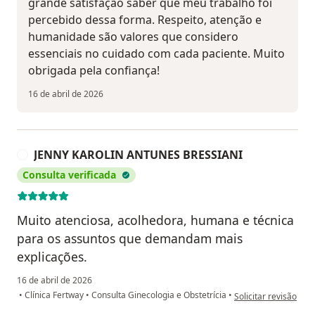
grande satisfação saber que meu trabalho foi
percebido dessa forma. Respeito, atenção e
humanidade são valores que considero
essenciais no cuidado com cada paciente. Muito
obrigada pela confiança!
16 de abril de 2026
JENNY KAROLIN ANTUNES BRESSIANI
J
Consulta verificada
Muito atenciosa, acolhedora, humana e técnica
para os assuntos que demandam mais
explicações.
16 de abril de 2026
na opinião do util
•
Clínica Fertway
•
Consulta Ginecologia e Obstetrícia
•
Solicitar revisão