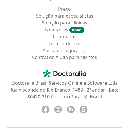
Preço
Solução para especialistas
Solução para clinicas
Noa Notes
novo
Conteúdos
Termos de uso
Alerta de segurança
Central de Ajuda para clientes
Contato
Doctoralia - Homepage
Doctoralia Brasil Serviços Online e Software Ltda
Rua Visconde do Rio Branco, 1488 - 2º andar - Batel
80420-210 Curitiba (Paraná), Brasil
Facebook
abre num novo separador
Instagram
abre num novo separador
Linkedin
abre num novo separad
Glassdoor
abre num novo se