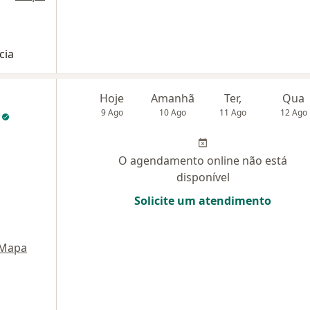
cia
Hoje
Amanhã
Ter,
Qua
o
9 Ago
10 Ago
11 Ago
12 Ago
O agendamento online não está
disponível
Solicite um atendimento
Mapa