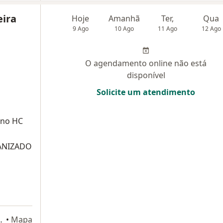
eira
Hoje
Amanhã
Ter,
Qua
9 Ago
10 Ago
11 Ago
12 Ago
O agendamento online não está
disponível
Solicite um atendimento
 no HC
ANIZADO
30 cj 702, Curitiba
•
Mapa