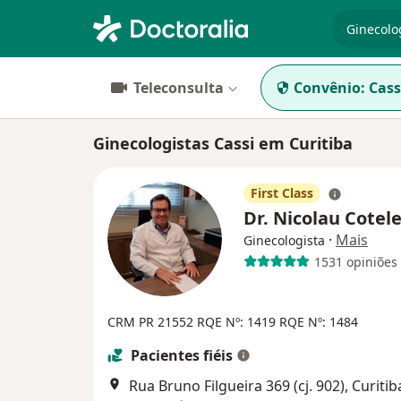
especiali
Teleconsulta
Convênio:
Cass
Ginecologistas Cassi em Curitiba
First Class
Dr. Nicolau Cotel
·
Mais
Ginecologista
1531 opiniões
CRM PR 21552
RQE Nº: 1419
RQE Nº: 1484
Pacientes fiéis
Rua Bruno Filgueira 369 (cj. 902), Curitib