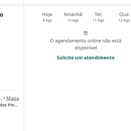
io
Hoje
Amanhã
Ter,
Qua
9 Ago
10 Ago
11 Ago
12 Ago
O agendamento online não está
disponível
Solicite um atendimento
o, 500 - Sala 22, São José Dos Pinhais
•
Mapa
Consultório Particular Dra. Luzia | São José dos Pinhais