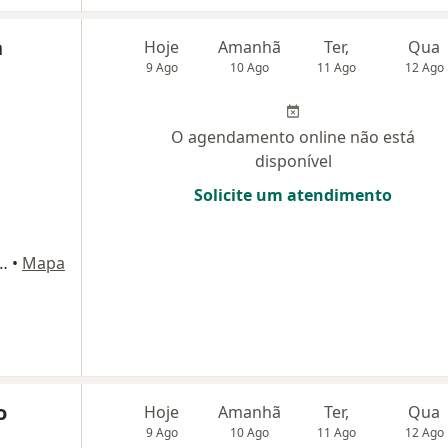
n
Hoje
Amanhã
Ter,
Qua
9 Ago
10 Ago
11 Ago
12 Ago
O agendamento online não está
disponível
Solicite um atendimento
Abreu, 140, Sala-1107, Curitiba
•
Mapa
o
Hoje
Amanhã
Ter,
Qua
9 Ago
10 Ago
11 Ago
12 Ago