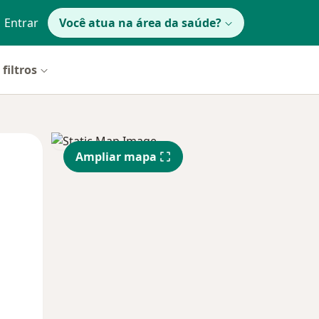
Entrar
Você atua na área da saúde?
filtros
Qui,
Sex,
Sáb,
Ampliar mapa
13 Ago
14 Ago
15 Ago