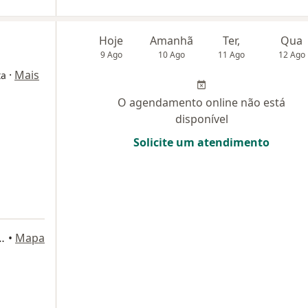
Hoje
Amanhã
Ter,
Qua
9 Ago
10 Ago
11 Ago
12 Ago
·
Mais
ta
O agendamento online não está
disponível
Solicite um atendimento
Quadros, 118 - Alto da XV, Curitiba
•
Mapa