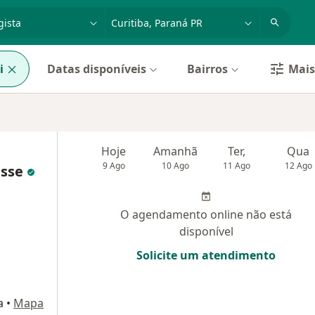
dade, doença ou nome
cidade ou região
i
Datas disponíveis
Bairros
Mais 
Hoje
Amanhã
Ter,
Qua
9 Ago
10 Ago
11 Ago
12 Ago
esse
O agendamento online não está
disponível
Solicite um atendimento
a
•
Mapa