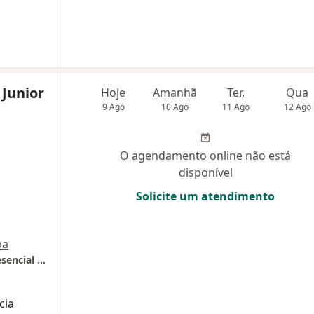
 Junior
Hoje
Amanhã
Ter,
Qua
9 Ago
10 Ago
11 Ago
12 Ago
O agendamento online não está
disponível
Solicite um atendimento
pa
Consultório Dr. Jacyr Leal - Atendimento presencial ou Telemedicina
cia