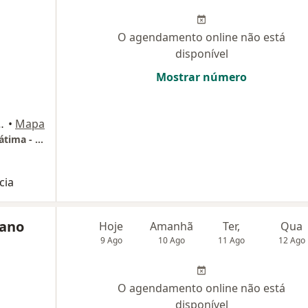
O agendamento online não está
disponível
Mostrar número
apuava, 3077, Curitiba
•
Mapa
Hospital e Maternidade Nossa Senhora de Fátima - Unimed
cia
wano
Hoje
Amanhã
Ter,
Qua
9 Ago
10 Ago
11 Ago
12 Ago
O agendamento online não está
disponível