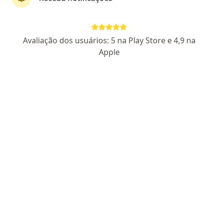
Dra. Karina Streliaev Dziekaniak
Dermatologista
Avaliação dos usuários: 5 na Play Store e 4,9 na
173 opiniões
Apple
CRM 10109 SC
RQE 14120
Pacientes fiéis
Endereço
Teleconsulta
Rodovia Antonio Luiz de Moura Gonzaga, 128 sala 201, Florianópolis
•
Mapa
Consultório particular
Aceita AMS Petrobrás
Consulta Dermatologia
Esse especialista não oferece agendamento online para esse endereço.
Solicite um atendimento