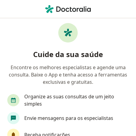
Men
Ams Petrobrás • Florianópolis, Santa Catarina SC
Filtros
Convênio:
AMS Petrobrás
Médicos AMS Petrobrás em Florianópolis
Cuide da sua saúde
Encontre os melhores especialistas e agende uma
Qual especialização você está procurando?
consulta. Baixe o App e tenha acesso a ferramentas
Cardiologista
Médico clínico geral
Interni
exclusivas e gratuitas.
Organize as suas consultas de um jeito
simples
Envie mensagens para os especialistas
Receba notificações