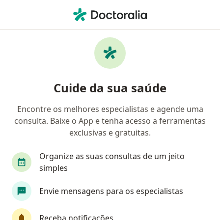
Men
Fonoaudiólogo • Rio de Janeiro, Rio de Janeiro RJ
Filtros
Convênio:
Unimed
Fonoaudiólogos Unimed em Rio de Janeiro
Cuide da sua saúde
Encontre os melhores especialistas e agende uma
consulta. Baixe o App e tenha acesso a ferramentas
exclusivas e gratuitas.
Organize as suas consultas de um jeito
simples
Flavia Vieira Nascimento
Envie mensagens para os especialistas
Fonoaudióloga
8 opiniões
Receba notificações