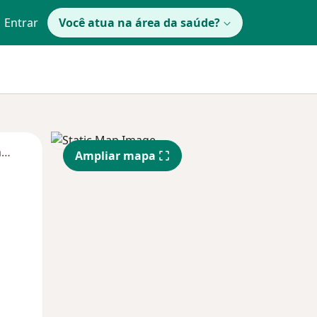
Entrar
Você atua na área da saúde?
Segunda-feira
Ter,
Qua
Qui,
Ampliar mapa
11 Ago
12 Ago
13 Ago