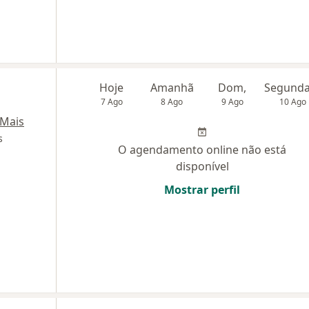
Hoje
Amanhã
Dom,
7 Ago
8 Ago
9 Ago
10 Ago
Mais
s
O agendamento online não está
disponível
Mostrar perfil