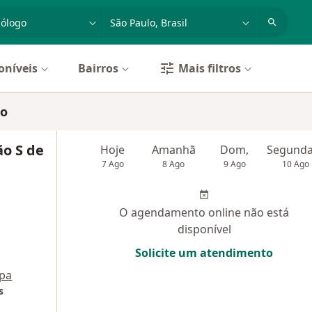
dade, doença ou nome
cidade ou região
oníveis
Bairros
Mais filtros
lo
ão S de
Hoje
Amanhã
Dom,
7 Ago
8 Ago
9 Ago
10 Ago
O agendamento online não está
disponível
Solicite um atendimento
pa
s