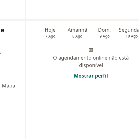
 e
Hoje
Amanhã
Dom,
7 Ago
8 Ago
9 Ago
10 Ago
s
O agendamento online não está
disponível
Mostrar perfil
•
Mapa