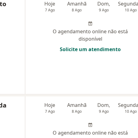
to
Hoje
Amanhã
Dom,
7 Ago
8 Ago
9 Ago
10 Ago
O agendamento online não está
disponível
Solicite um atendimento
ida
Hoje
Amanhã
Dom,
7 Ago
8 Ago
9 Ago
10 Ago
O agendamento online não está