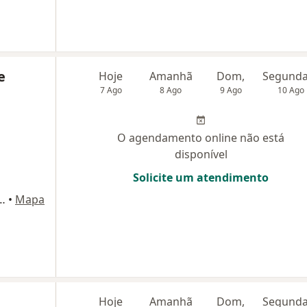
e
Hoje
Amanhã
Dom,
7 Ago
8 Ago
9 Ago
10 Ago
O agendamento online não está
disponível
Solicite um atendimento
 - Cj103 - Edifício Bueno de Moares -Alto da Boa Vista, São Paulo
•
Mapa
Hoje
Amanhã
Dom,