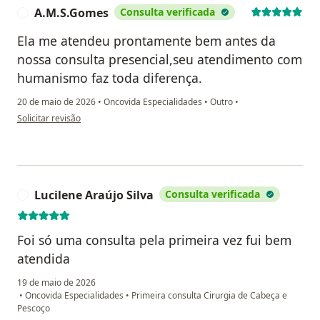
A.M.S.Gomes
Consulta verificada
A
Ela me atendeu prontamente bem antes da
nossa consulta presencial,seu atendimento com
humanismo faz toda diferença.
20 de maio de 2026
•
Oncovida Especialidades
•
Outro
•
na opinião do utilizador A.M.S.Gomes
Solicitar revisão
Lucilene Araújo Silva
Consulta verificada
L
Foi só uma consulta pela primeira vez fui bem
atendida
19 de maio de 2026
•
Oncovida Especialidades
•
Primeira consulta Cirurgia de Cabeça e
Pescoço