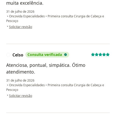
muita excelência.
31 de julho de 2026
•
Oncovida Especialidades
•
Primeira consulta Cirurgia de Cabeça e
Pescoço
na opinião do utilizador Alexandre Souza
•
Solicitar revisão
Celso
Consulta verificada
C
Atenciosa, pontual, simpática. Ótimo
atendimento.
31 de julho de 2026
•
Oncovida Especialidades
•
Primeira consulta Cirurgia de Cabeça e
Pescoço
na opinião do utilizador Celso
•
Solicitar revisão