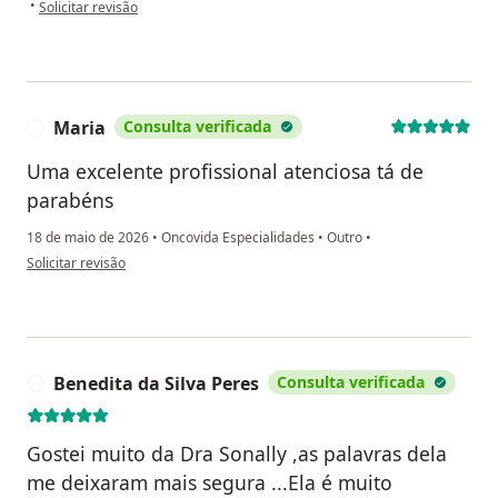
na opinião do utilizador Lucilene Araújo Silva
•
Solicitar revisão
Maria
Consulta verificada
M
Uma excelente profissional atenciosa tá de
parabéns
18 de maio de 2026
•
Oncovida Especialidades
•
Outro
•
na opinião do utilizador Maria
Solicitar revisão
Benedita da Silva Peres
Consulta verificada
B
Gostei muito da Dra Sonally ,as palavras dela
me deixaram mais segura ...Ela é muito