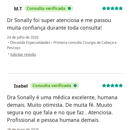
M.T
Consulta verificada
M
Dr Sonally foi super atenciosa e me passou
muita confiança durante toda consulta!
24 de julho de 2026
•
Oncovida Especialidades
•
Primeira consulta Cirurgia de Cabeça e
Pescoço
na opinião do utilizador M.T
•
Solicitar revisão
Isabel
Consulta verificada
I
Dra Sonally é uma médica excelente, humana
demais. Muito otimista. De muita fé. Muuto
segura no que fala e no que faz . Atenciosa.
Profissional e pessoa humana demais.
26 de maio de 2026