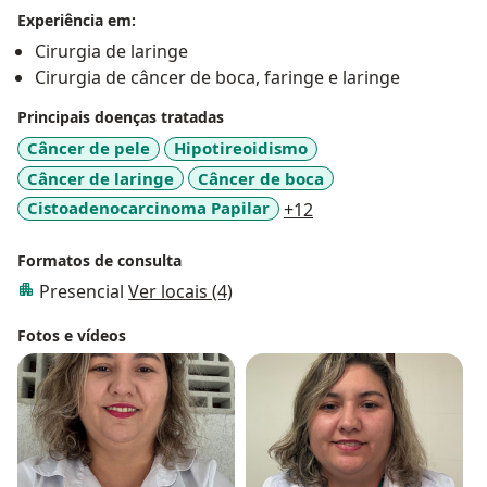
Experiência em:
Cirurgia de laringe
Cirurgia de câncer de boca, faringe e laringe
Principais doenças tratadas
Câncer de pele
Hipotireoidismo
Câncer de laringe
Câncer de boca
a11y_sr_more_diseas
Cistoadenocarcinoma Papilar
+12
Formatos de consulta
Presencial
Ver locais (4)
Fotos e vídeos