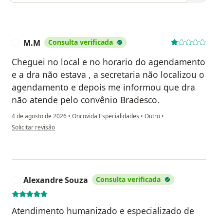
M.M
Consulta verificada
M
Cheguei no local e no horario do agendamento
e a dra não estava , a secretaria não localizou o
agendamento e depois me informou que dra
não atende pelo convênio Bradesco.
4 de agosto de 2026
•
Oncovida Especialidades
•
Outro
•
na opinião do utilizador M.M
Solicitar revisão
Alexandre Souza
Consulta verificada
A
Atendimento humanizado e especializado de