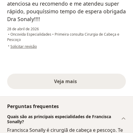
atenciosa eu recomendo e me atendeu super
rápido, pouquíssimo tempo de espera obrigada
Dra Sonaly!!!!
28 de abril de 2026
•
Oncovida Especialidades
•
Primeira consulta Cirurgia de Cabeça e
Pescoço
na opinião do utilizador Benedita da Silva Peres
•
Solicitar revisão
Veja mais
opiniões acima
Perguntas frequentes
Quais são as principais especialidades de Francisca
Sonally?
Francisca Sonally é cirurgiã de cabeça e pescoço. Te