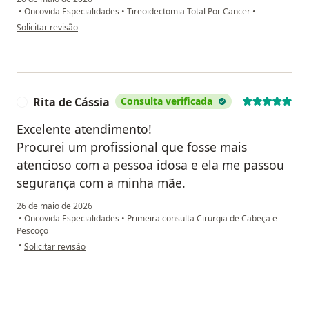
•
Oncovida Especialidades
•
Tireoidectomia Total Por Cancer
•
na opinião do utilizador Isabel
Solicitar revisão
Rita de Cássia
Consulta verificada
R
Excelente atendimento!
Procurei um profissional que fosse mais
atencioso com a pessoa idosa e ela me passou
segurança com a minha mãe.
26 de maio de 2026
•
Oncovida Especialidades
•
Primeira consulta Cirurgia de Cabeça e
Pescoço
na opinião do utilizador Rita de Cássia
•
Solicitar revisão