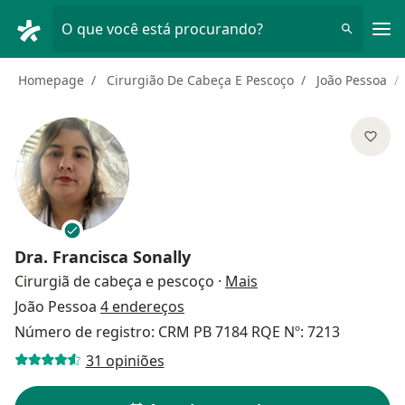
Men
O que você está procurando?
Homepage
Cirurgião De Cabeça E Pescoço
João Pessoa
Dra.
Francisca Sonally
sobre as especializaç
Cirurgiã de cabeça e pescoço
·
Mais
João Pessoa
4 endereços
Número de registro: CRM PB 7184 RQE Nº: 7213
31 opiniões