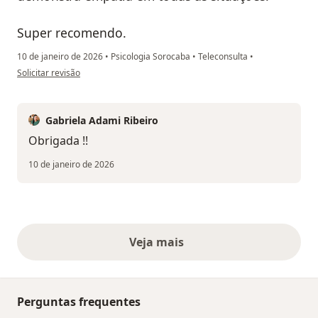
Super recomendo.
10 de janeiro de 2026
•
Psicologia Sorocaba
•
Teleconsulta
•
na opinião do utilizador Vall Dias
Solicitar revisão
Gabriela Adami Ribeiro
Obrigada !!
10 de janeiro de 2026
Veja mais
opiniões acima
Perguntas frequentes