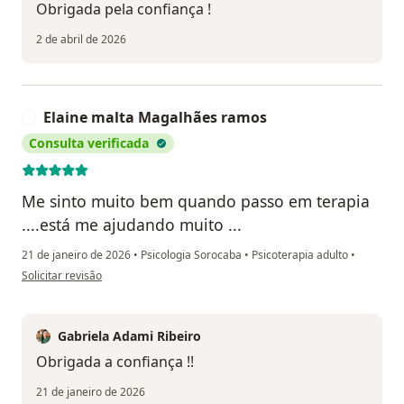
Obrigada pela confiança !
2 de abril de 2026
Elaine malta Magalhães ramos
E
Consulta verificada
Me sinto muito bem quando passo em terapia
....está me ajudando muito ...
21 de janeiro de 2026
•
Psicologia Sorocaba
•
Psicoterapia adulto
•
na opinião do utilizador Elaine malta Magalhães ramos
Solicitar revisão
Gabriela Adami Ribeiro
Obrigada a confiança !!
21 de janeiro de 2026