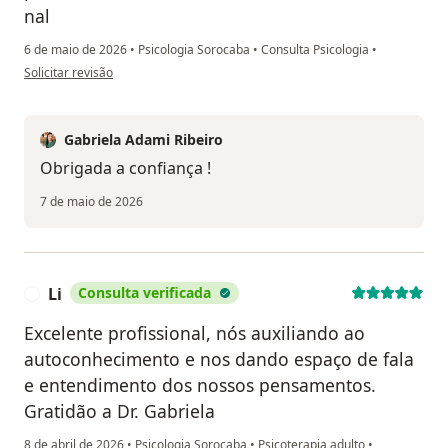
nal
6 de maio de 2026
•
Psicologia Sorocaba
•
Consulta Psicologia
•
na opinião do utilizador Marielle.lagatta
Solicitar revisão
Gabriela Adami Ribeiro
Obrigada a confiança !
7 de maio de 2026
Li
Consulta verificada
L
Excelente profissional, nós auxiliando ao
autoconhecimento e nos dando espaço de fala
e entendimento dos nossos pensamentos.
Gratidão a Dr. Gabriela
8 de abril de 2026
•
Psicologia Sorocaba
•
Psicoterapia adulto
•