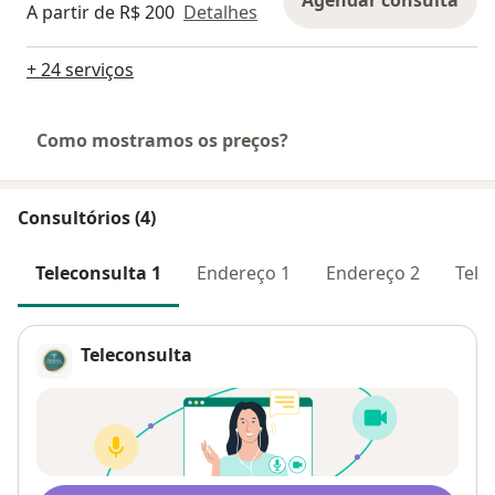
Agendar consulta
A partir de R$ 200
Detalhes
+ 24 serviços
Como mostramos os preços?
Consultórios (4)
Teleconsulta 1
Endereço 1
Endereço 2
Tele
Teleconsulta