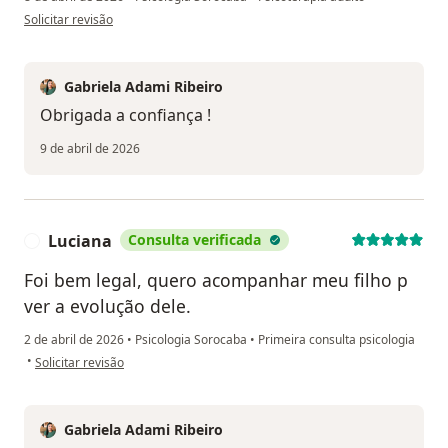
na opinião do utilizador Li
Solicitar revisão
Gabriela Adami Ribeiro
Obrigada a confiança !
9 de abril de 2026
Luciana
Consulta verificada
L
Foi bem legal, quero acompanhar meu filho p
ver a evolução dele.
2 de abril de 2026
•
Psicologia Sorocaba
•
Primeira consulta psicologia
na opinião do utilizador Luciana
•
Solicitar revisão
Gabriela Adami Ribeiro