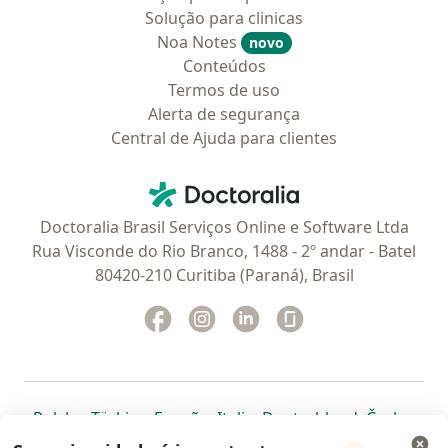
Solução para clinicas
Noa Notes
novo
Conteúdos
Termos de uso
Alerta de segurança
Central de Ajuda para clientes
Contato
Doctoralia - Homepage
Doctoralia Brasil Serviços Online e Software Ltda
Rua Visconde do Rio Branco, 1488 - 2º andar - Batel
80420-210 Curitiba (Paraná), Brasil
Facebook
abre num novo separador
Instagram
abre num novo separador
Linkedin
abre num novo separad
Glassdoor
abre num novo se
abre num novo separador
abre num novo separador
abre num novo separador
abre num novo separado
abre num n
abre
Polska
,
Türkiye
,
España
,
Italia
,
Deutschland
,
Česko
,
abre num novo separador
abre num novo separador
abre num novo separador
abre num novo separa
abre num no
abre n
Portugal
,
México
,
Chile
,
Brasil
,
Argentina
,
Perú
,