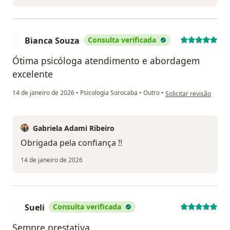
Bianca Souza
Consulta verificada
B
Ótima psicóloga atendimento e abordagem
excelente
na opinião do utilizad
14 de janeiro de 2026
•
Psicologia Sorocaba
•
Outro
•
Solicitar revisão
Gabriela Adami Ribeiro
Obrigada pela confiança !!
14 de janeiro de 2026
Sueli
Consulta verificada
S
Sempre prestativa .