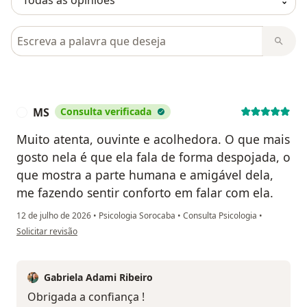
Pesquisar em opiniões
MS
Consulta verificada
M
Muito atenta, ouvinte e acolhedora. O que mais
gosto nela é que ela fala de forma despojada, o
que mostra a parte humana e amigável dela,
me fazendo sentir conforto em falar com ela.
12 de julho de 2026
•
Psicologia Sorocaba
•
Consulta Psicologia
•
na opinião do utilizador MS
Solicitar revisão
Gabriela Adami Ribeiro
Obrigada a confiança !