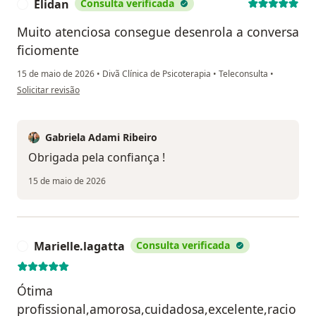
Elidan
Consulta verificada
E
Muito atenciosa consegue desenrola a conversa
ficiomente
15 de maio de 2026
•
Divã Clínica de Psicoterapia
•
Teleconsulta
•
na opinião do utilizador Elidan
Solicitar revisão
Gabriela Adami Ribeiro
Obrigada pela confiança !
15 de maio de 2026
Marielle.lagatta
Consulta verificada
M
Ótima
profissional,amorosa,cuidadosa,excelente,racio