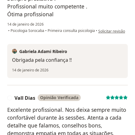
Profissional muito competente .
Ótima profissional
14 de janeiro de 2026
na opinião do utilizado
•
Psicologia Sorocaba
•
Primeira consulta psicologia
•
Solicitar revisão
Gabriela Adami Ribeiro
Obrigada pela confiança !!
14 de janeiro de 2026
Vall Dias
Opinião Verificada
V
Excelente profissional. Nos deixa sempre muito
confortável durante às sessões. Atenta a cada
detalhe que falamos, conselhos bons,
demonstra empatia em todas as situações.