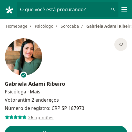
Men
O que você está procurando?
Homepage
Psicólogo
Sorocaba
Gabriela Adami Ribeir
Gabriela Adami Ribeiro
sobre as especializações
Psicóloga
·
Mais
Votorantim
2 endereços
Número de registro: CRP SP 187973
26 opiniões