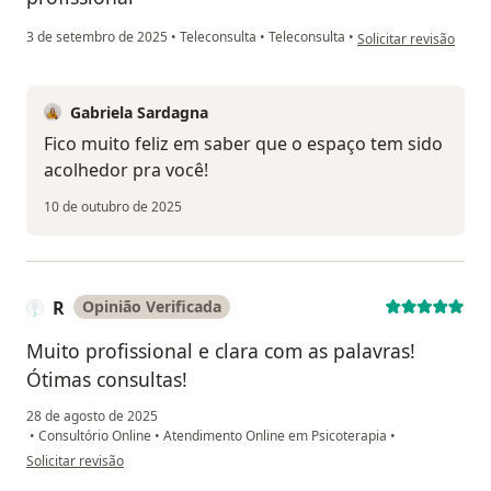
na opinião do utilizad
3 de setembro de 2025
•
Teleconsulta
•
Teleconsulta
•
Solicitar revisão
Gabriela Sardagna
Fico muito feliz em saber que o espaço tem sido
acolhedor pra você!
10 de outubro de 2025
R
Opinião Verificada
Muito profissional e clara com as palavras!
Ótimas consultas!
28 de agosto de 2025
•
Consultório Online
•
Atendimento Online em Psicoterapia
•
na opinião do utilizador R
Solicitar revisão