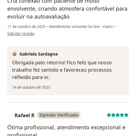
Cria conexão com paciente de modo
envolvente, criando atmosfera confortável para
evoluir na autoavaliação
11 de outubro de 2025
•
Atendimento somente On-line
•
Outro
•
na opinião do utilizador André
Solicitar revisão
Gabriela Sardagna
Obrigada pelo retorno! Fico feliz que nosso
trabalho fez sentido e favoreceu processos
reflexão para vc.
14 de outubro de 2025
Rafael R
Opinião Verificada
R
Ótima profissional, atendimento excepcional e
profissional