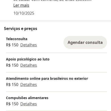
- Recibos e possibilidade de reembolso
Ler mais
Emitimos recibos para cada sessão, que podem
10/10/2025
ser utilizados para solicitação de reembolso junto
ao seu convênio (verifique as condições
Serviços e preços
diretamente com o seu plano de saúde).
- Abordagem psicanalítica
Teleconsulta
O trabalho é guiado pela escuta e pelo
Agendar consulta
R$ 150
Detalhes
acolhimento, buscando compreender o
sofrimento psíquico e favorecer o
autoconhecimento.
Apoio psicológico ao luto
- Sigilo e ética profissional
R$ 150
Detalhes
Todo o processo é conduzido com base nas
normas do Conselho Federal de Psicologia,
Atendimento online para brasileiros no exterior
garantindo sigilo e respeito.
R$ 150
Detalhes
Compulsões alimentares
R$ 150
Detalhes