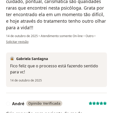
cuidado, pontual, carismática são qualidades
raras que encontrei nesta psicóloga. Grata por
ter encontrado ela em um momento tão difícil,
e hoje através do tratamento tenho outro olhar
para a vida!!!
14 de outubro de 2025
•
Atendimento somente On-line
•
Outro
•
na opinião do utilizador Fernanda Lee
Solicitar revisão
Gabriela Sardagna
Fico feliz que o processo está fazendo sentido
para vc!
14 de outubro de 2025
André
Opinião Verificada
A