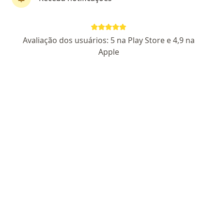
Avaliação dos usuários: 5 na Play Store e 4,9 na
Apple
Perfil novo
Pagamento online
Parcelamento disponível
Mylena Mathias Ferracini
·
Mais
Psicóloga
5 opiniões
CRP SP 161481
Endereço
Teleconsulta
Rua Hilário Magro Júnior 113, Campinas
•
Mapa
Casa Gê - Saúde mental e cultura