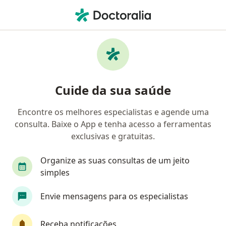
Men
Dificuldade Nas Relações Interpessoais • Campinas, São Paulo SP
Filtros
• 1
Convênio
Mapa
Profissionais com experiência Dificuldade
Cuide da sua saúde
nas relações interpessoais, Campinas
Encontre os melhores especialistas e agende uma
consulta. Baixe o App e tenha acesso a ferramentas
Qual especialização você está procurando?
exclusivas e gratuitas.
Psicólogo
Psicanalista
Organize as suas consultas de um jeito
Terapeuta complementar
Sexólogo
simples
Envie mensagens para os especialistas
Psicopedagogo
Veja mais
Receba notificações