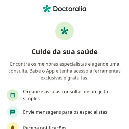
Men
Gastroenterologista • Belo Horizonte, Minas Gerais MG
Filtros
Convênio:
Saúde Caixa (Caixa
Gastroenterologistas Saúde Caixa (Caixa
Cuide da sua saúde
Econômica Federal) em Belo Horizonte
Encontre os melhores especialistas e agende uma
consulta. Baixe o App e tenha acesso a ferramentas
exclusivas e gratuitas.
Organize as suas consultas de um jeito
simples
Dra. Maria Clara Menezes de Jesus Lisboa
Envie mensagens para os especialistas
·
Mais
Gastroenterologista, Endoscopista
Receba notificações