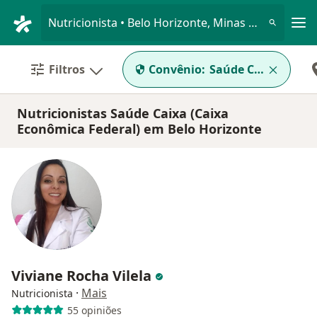
Men
Nutricionista • Belo Horizonte, Minas Gerais MG
Filtros
Convênio:
Saúde Caixa (Caixa
Nutricionistas Saúde Caixa (Caixa
Econômica Federal) em Belo Horizonte
Viviane Rocha Vilela
·
Mais
Nutricionista
55 opiniões