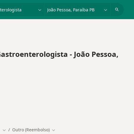
dade, doença ou nome
cidade ou região
troenterologista - João Pessoa,
a
Outro (Reembolso)
e
Mudar de cidade
Mudar de cidade