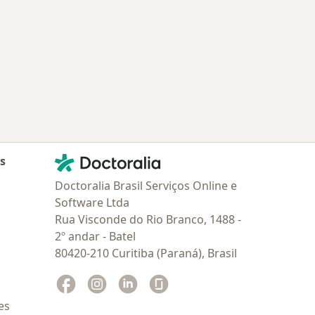
Contato
Doctoralia - Homepage
as
Doctoralia Brasil Serviços Online e
Software Ltda
Rua Visconde do Rio Branco, 1488 -
2º andar - Batel
80420-210 Curitiba (Paraná), Brasil
Facebook
abre num novo separador
Instagram
abre num novo separador
Linkedin
abre num novo separador
Glassdoor
abre num novo separador
es