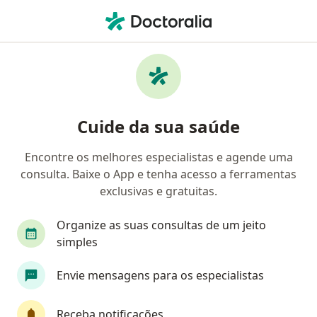
Men
Generalista • Curitiba, Paraná PR
Filtros
Convênio:
AMS Petrobrás
Generalistas AMS Petrobrás em Curitiba
Cuide da sua saúde
Encontre os melhores especialistas e agende uma
consulta. Baixe o App e tenha acesso a ferramentas
exclusivas e gratuitas.
Organize as suas consultas de um jeito
simples
Dr. Alexandre Augusto Marchi Guedes
Envie mensagens para os especialistas
Generalista
68 opiniões
Receba notificações