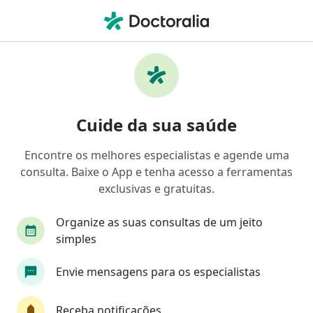
Men
Generalista • Rio de Janeiro, Rio de Janeiro RJ
Filtros
Convênio:
Saúde Itaú
Generalistas Saúde Itaú em Rio de Janeiro
Cuide da sua saúde
Encontre os melhores especialistas e agende uma
consulta. Baixe o App e tenha acesso a ferramentas
exclusivas e gratuitas.
Organize as suas consultas de um jeito
simples
Dra. Elaine Braga Duarte Ribeiro
Envie mensagens para os especialistas
·
Mais
Generalista, Endocrinologista
526 opiniões
Receba notificações