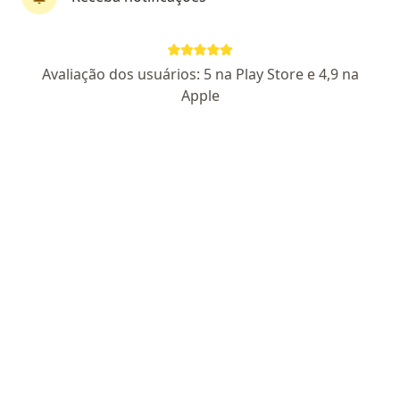
CRM RJ 751006
- RQE nao encontrado para
(ENDOCRINOLOGISTA)
Pacientes fiéis
Avaliação dos usuários: 5 na Play Store e 4,9 na
Apple
Endereço 1
Endereço 2
Endereço 3
Av. Treze de Maio, 47 - 1403, Rio de Janeiro
•
Mapa
TREZE DE MAIO
Aceita Saúde Itaú
Consulta Endocrinologia e Metabologia
Esse especialista não oferece agendamento online para esse endereço.
Solicite um atendimento