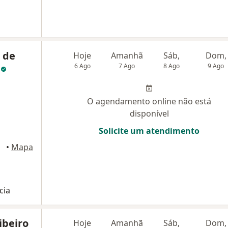
 de
Hoje
Amanhã
Sáb,
Dom,
n
6 Ago
7 Ago
8 Ago
9 Ago
O agendamento online não está
disponível
Solicite um atendimento
neiro
•
Mapa
cia
ibeiro
Hoje
Amanhã
Sáb,
Dom,