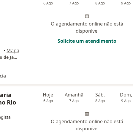
6 Ago
7 Ago
8 Ago
9 Ago
O agendamento online não está
disponível
Solicite um atendimento
Janeiro
•
Mapa
Clinca Dra Vera Maria Ribeiro de Carvalho Rio de Janeiro
cia
aria
Hoje
Amanhã
Sáb,
Dom,
ho Rio
6 Ago
7 Ago
8 Ago
9 Ago
ogista
O agendamento online não está
disponível