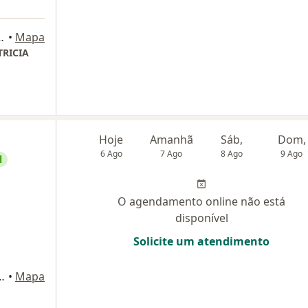
a 1403, Rio de Janeiro
•
Mapa
TRICIA
Hoje
Amanhã
Sáb,
Dom,
6 Ago
7 Ago
8 Ago
9 Ago
l
O agendamento online não está
disponível
Solicite um atendimento
 - bloco b, Rio de Janeiro
•
Mapa