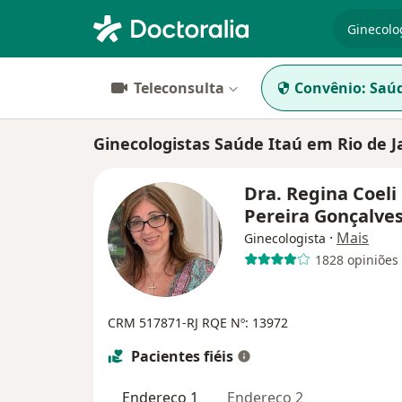
especiali
Teleconsulta
Convênio:
Saúd
Ginecologistas Saúde Itaú em Rio de J
Dra. Regina Coeli
Pereira Gonçalve
·
Mais
Ginecologista
1828 opiniões
CRM 517871-RJ
RQE Nº: 13972
Pacientes fiéis
Endereço 1
Endereço 2