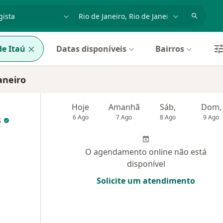
dade, doença ou nome
cidade ou região
e Itaú
Datas disponíveis
Bairros
aneiro
Hoje
Amanhã
Sáb,
Dom,
s
6 Ago
7 Ago
8 Ago
9 Ago
O agendamento online não está
disponível
Solicite um atendimento