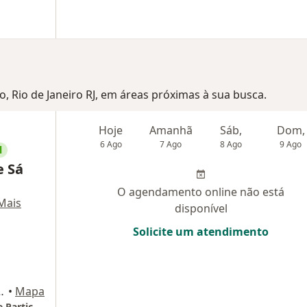
ro, Rio de Janeiro RJ, em áreas próximas à sua busca.
Hoje
Amanhã
Sáb,
Dom,
6 Ago
7 Ago
8 Ago
9 Ago
l
e Sá
O agendamento online não está
Mais
disponível
Solicite um atendimento
2190 sala 502, Nova Iguaçu
•
Mapa
Consultório - Atendimento Plano de Saúde e Particular