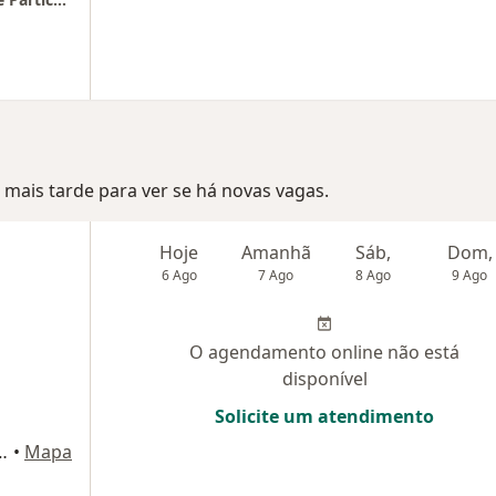
mais tarde para ver se há novas vagas.
Hoje
Amanhã
Sáb,
Dom,
6 Ago
7 Ago
8 Ago
9 Ago
O agendamento online não está
disponível
Solicite um atendimento
ravo Peixoto,, Rio de Janeiro
•
Mapa