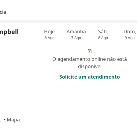
cia
mpbell
Hoje
Amanhã
Sáb,
Dom,
6 Ago
7 Ago
8 Ago
9 Ago
O agendamento online não está
disponível
Solicite um atendimento
 Tijuca, Rio de Janeiro
•
Mapa