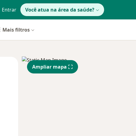
Entrar
Você atua na área da saúde?
Mais filtros
Segunda-feira
Ter,
Qua
Ampliar mapa
10 Ago
11 Ago
12 Ago