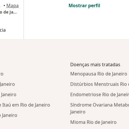
Janeiro
•
Mapa
Mostrar perfil
Clinca Dra Vera Maria Ribeiro de Carvalho Rio de Janeiro
cia
Doenças mais tratadas
ro
Menopausa Rio de Janeiro
Janeiro
Distúrbios Menstruais Rio 
 Janeiro
Endometriose Rio de Janei
 Itaú em Rio de Janeiro
Síndrome Ovariana Metabó
Janeiro
 Janeiro
Mioma Rio de Janeiro