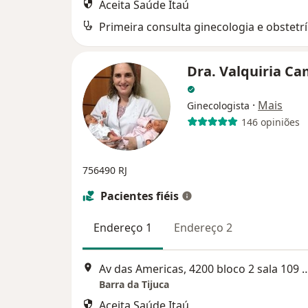
Aceita Saúde Itaú
Primeira consulta ginecologia e obstetrí
Dra. Valquiria Ca
·
Mais
Ginecologista
146 opiniões
756490 RJ
Pacientes fiéis
Endereço 1
Endereço 2
Av das Americas, 4200 bloco 2 sala 109 - Barra da
Barra da Tijuca
Aceita Saúde Itaú