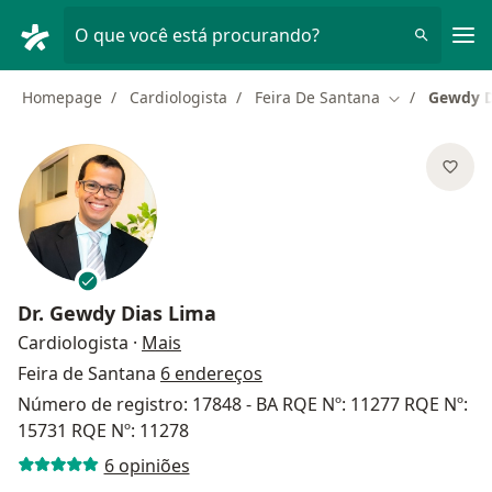
Men
O que você está procurando?
Homepage
Cardiologista
Feira De Santana
Gewdy D
Mudar de cid
Dr.
Gewdy Dias Lima
sobre as especializações
Cardiologista
·
Mais
Feira de Santana
6 endereços
Número de registro: 17848 - BA RQE Nº: 11277 RQE Nº:
15731 RQE Nº: 11278
6 opiniões