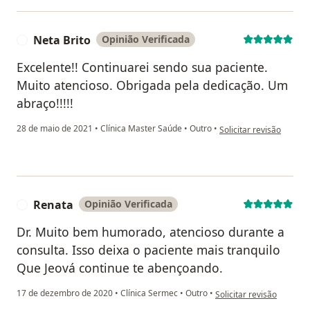
Neta Brito
Opinião Verificada
N
Excelente!! Continuarei sendo sua paciente.
Muito atencioso. Obrigada pela dedicação. Um
abraço!!!!!
na opinião do utilizador
28 de maio de 2021
•
Clínica Master Saúde
•
Outro
•
Solicitar revisão
Renata
Opinião Verificada
R
Dr. Muito bem humorado, atencioso durante a
consulta. Isso deixa o paciente mais tranquilo
Que Jeová continue te abençoando.
na opinião do utilizador
17 de dezembro de 2020
•
Clínica Sermec
•
Outro
•
Solicitar revisão