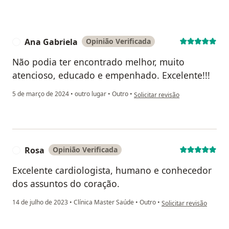
Ana Gabriela
Opinião Verificada
A
Não podia ter encontrado melhor, muito
atencioso, educado e empenhado. Excelente!!!
na opinião do utilizador Ana Gabr
5 de março de 2024
•
outro lugar
•
Outro
•
Solicitar revisão
Rosa
Opinião Verificada
R
Excelente cardiologista, humano e conhecedor
dos assuntos do coração.
na opinião do utilizador
14 de julho de 2023
•
Clínica Master Saúde
•
Outro
•
Solicitar revisão