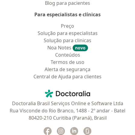
Blog para pacientes
Para especialistas e clínicas
Preço
Solução para especialistas
Solução para clinicas
Noa Notes
novo
Conteúdos
Termos de uso
Alerta de segurança
Central de Ajuda para clientes
Contato
Doctoralia - Homepage
Doctoralia Brasil Serviços Online e Software Ltda
Rua Visconde do Rio Branco, 1488 - 2º andar - Batel
80420-210 Curitiba (Paraná), Brasil
Facebook
abre num novo separador
Instagram
abre num novo separador
Linkedin
abre num novo separad
Glassdoor
abre num novo se