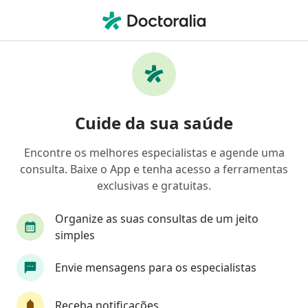
Men
Ginecologista • Taguatinga Sul, Brasília, Distrito Federal DF
Filtros
Convênio
Mapa
Ginecologistas em Taguatinga Sul, Brasília
Cuide da sua saúde
Encontre os melhores especialistas e agende uma
Qual é o seu convênio?
consulta. Baixe o App e tenha acesso a ferramentas
Unimed
Bradesco Saúde
Sul América Saú
exclusivas e gratuitas.
Organize as suas consultas de um jeito
simples
Envie mensagens para os especialistas
Receba notificações