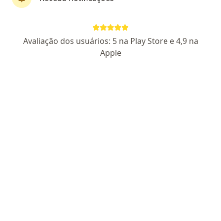
First Class
Dra. Ana Lygia Almeida
Avaliação dos usuários: 5 na Play Store e 4,9 na
·
Mais
Ginecologista
Apple
252 opiniões
CRM: 8110-DF
- Ginecologia RQE 4498
- Médico Perito RQE
(Não encontrado)
Pacientes fiéis
Endereço
Teleconsulta
C1 lt1/12 Taguatinga Trade Center SALA 105, Taguatinga
•
Mapa
Consultório Dra Ana lygia ginecologia-medicina integrada
Consulta ginecologia
R$ 550
Esse especialista não oferece agendamento online para esse endereço.