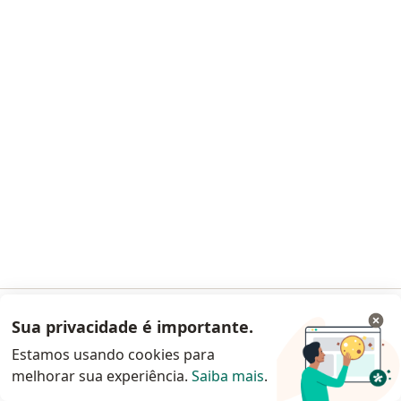
CRM 10057 DF - RQE 2540 - RQE 2541
Pacientes fiéis
SHLN Bl J Sala 401-415 ed Multiclinicas, Brasília
•
Mapa
GINORTE
Consulta ginecologia
R$ 500
Esse especialista não oferece agendamento online para esse endereço.
Solicite um atendimento
Sua privacidade é importante.
Acessar App
Estamos usando cookies para
melhorar sua experiência.
Saiba mais
.
Continuar pelo site da Doctoralia
Dra. Rafaela Ferreira Miziara