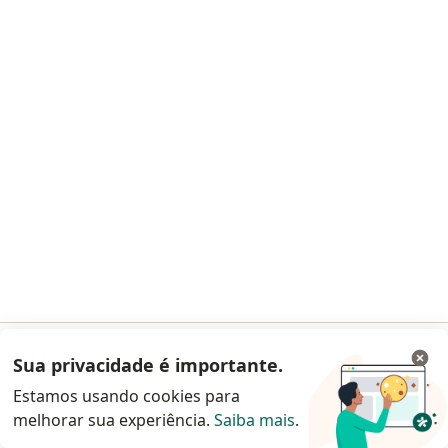
Esse especialista não oferece agendamento online para esse endereço.
Solicite um atendimento
Dr. Jose Augusto Barros de Moura
Ginecologista, Médico clínico geral
CRM 2290 CE
Sua privacidade é importante.
Acessar App
Avenida I, 1130 / Conj Nova Assuncao, Fortaleza
•
Mapa
Estamos usando cookies para
Hospital Distrital Gonzaga Mota Barra Do Ceara
melhorar sua experiência.
Saiba mais
.
Continuar pelo site da Doctoralia
Esse especialista não oferece agendamento online para esse endereço.