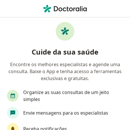
Men
Ginecologista • Vila Velha, Fortaleza, Ceará CE
Filtros
• 1
Convênio
Mapa
Ginecologistas em Vila Velha, Fortaleza
Cuide da sua saúde
Encontre os melhores especialistas e agende uma
Qual é o seu convênio?
consulta. Baixe o App e tenha acesso a ferramentas
Unimed
Bradesco Saúde
Amil
AMS Pe
exclusivas e gratuitas.
Organize as suas consultas de um jeito
simples
Envie mensagens para os especialistas
Receba notificações