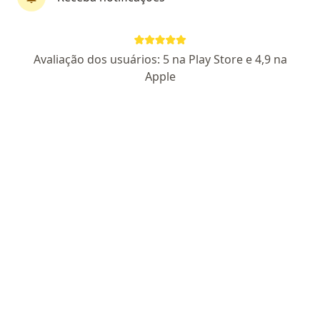
Dr. Elpidio Nogueira Moreira
Ginecologista, Médico clínico geral
Avaliação dos usuários: 5 na Play Store e 4,9 na
27 opiniões
Apple
CRM CE 3277
- RQE nao encontrado para (GINECOLOGISTA)
Rua 13, 1690, Fortaleza
•
Mapa
Clinicenter
Esse especialista não oferece agendamento online para esse endereço.
Solicite um atendimento