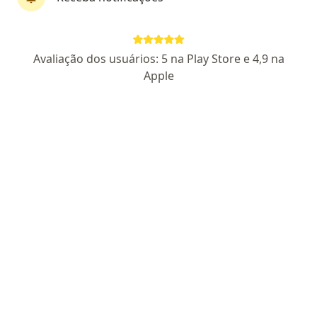
Avaliação dos usuários: 5 na Play Store e 4,9 na
Apple
Dra. Rosiane Alves de Sousa Teles
·
Mais
Ginecologista
582 opiniões
CRM CE 6927 - RQE Nº: 3052
Pacientes fiéis
Rua Coronel Alves Teixeira, 1930, Fortaleza
•
Mapa
Mult Hospital Dia
Consulta ginecologia
a partir de r$ 400
Esse especialista não oferece agendamento online para esse endereço.