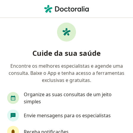
Men
Ginecologista • Joaquim Távora, Fortaleza, Ceará CE
Filtros
• 1
Convênio
Mapa
Ginecologistas em Joaquim Távora,
Cuide da sua saúde
Fortaleza
Encontre os melhores especialistas e agende uma
consulta. Baixe o App e tenha acesso a ferramentas
Qual é o seu convênio?
exclusivas e gratuitas.
Unimed
Bradesco Saúde
Organize as suas consultas de um jeito
Sul América Saúde
Amil
simples
Envie mensagens para os especialistas
Golden Cross
Veja mais
Receba notificações