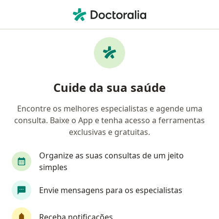
Men
Ginecologista • João Pessoa, Paraíba PB
Filtros
Convênio:
Saúde Caixa
Ginecologistas Saúde Caixa em João Pessoa
Cuide da sua saúde
Encontre os melhores especialistas e agende uma
consulta. Baixe o App e tenha acesso a ferramentas
exclusivas e gratuitas.
Organize as suas consultas de um jeito
simples
Dr. João Guilherme Pinto Vinagre
Envie mensagens para os especialistas
·
Mais
Ginecologista
624 opiniões
Receba notificações