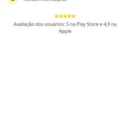
7477 PB
RQE Nº: 4928
Pacientes fiéis
Av. Juarez Távora, 522 - Sala 715, João Pessoa
•
Mapa
Avaliação dos usuários: 5 na Play Store e 4,9 na
Videogin
Apple
Aceita Saúde Caixa
Consulta ginecologia
Esse especialista não oferece agendamento online para esse endereço.
Solicite um atendimento