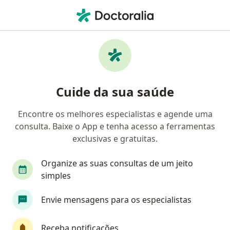
Men
Ginecologista • João Pessoa, Paraíba PB
Filtros
Convênio:
Unimed
Ginecologistas Unimed em João Pessoa
Cuide da sua saúde
Encontre os melhores especialistas e agende uma
consulta. Baixe o App e tenha acesso a ferramentas
exclusivas e gratuitas.
Organize as suas consultas de um jeito
simples
First Class
Envie mensagens para os especialistas
Dra. Juliana Cavalcante Grisi
·
Mais
Ginecologista
Receba notificações
264 opiniões