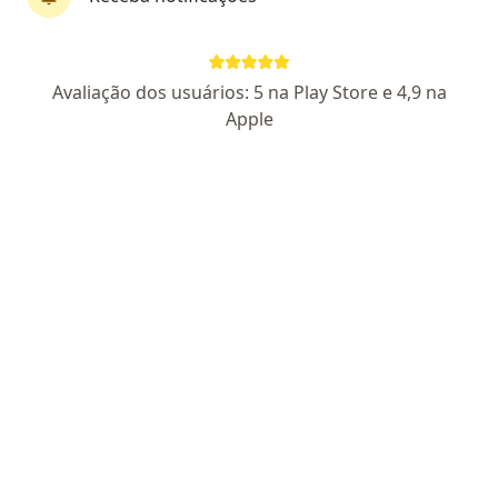
Av. Pres. Castelo Branco, 1779, Manaus
•
Mapa
Oncoclin de Manaus
Aceita Geap Saúde
Avaliação dos usuários: 5 na Play Store e 4,9 na
Primeira consulta ginecologia e obstetrícia
Apple
Esse especialista não oferece agendamento online para esse endereço.
Solicite um atendimento
Dr. Luiz Carlos Cembrani
Ginecologista, Cirurgião geral