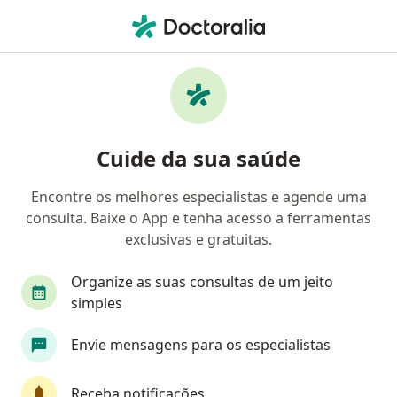
Men
Ginecologista • Manaus, Amazonas AM
Filtros
Convênio:
Geap Saúde
Ginecologistas Geap Saúde em Manaus
Cuide da sua saúde
Encontre os melhores especialistas e agende uma
consulta. Baixe o App e tenha acesso a ferramentas
exclusivas e gratuitas.
Organize as suas consultas de um jeito
simples
Dra. Maíra Marques da Silva Nery
Envie mensagens para os especialistas
·
Mais
Ginecologista
CRM 5840 AM - RQE 2741
Receba notificações