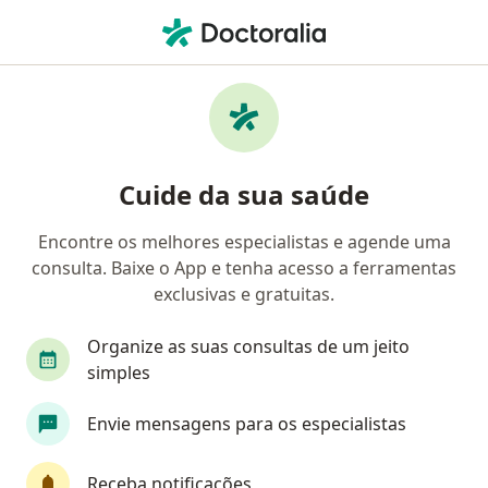
Men
Ortopedista - Traumatologista • Manaus, Amazonas AM
Filtros
Convênio:
Geap Saúde
Ortopedistas - traumatologistas Geap
Cuide da sua saúde
Saúde em Manaus
Encontre os melhores especialistas e agende uma
consulta. Baixe o App e tenha acesso a ferramentas
exclusivas e gratuitas.
Organize as suas consultas de um jeito
simples
Dr. Guilherme José Coelho Dias
Envie mensagens para os especialistas
·
Mais
Ortopedista - traumatologista
16 opiniões
Receba notificações