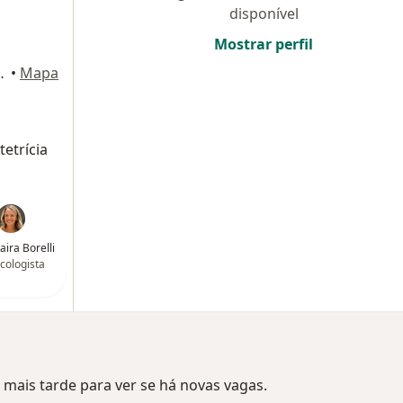
disponível
Mostrar perfil
ns 597, São Paulo
•
Mapa
etrícia
aira Borelli
cologista
mais tarde para ver se há novas vagas.