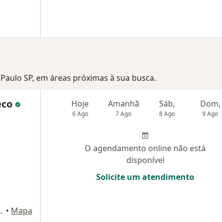
o Paulo SP, em áreas próximas à sua busca.
eco
Hoje
Amanhã
Sáb,
Dom,
6 Ago
7 Ago
8 Ago
9 Ago
O agendamento online não está
disponível
Solicite um atendimento
ns 597, São Paulo
•
Mapa