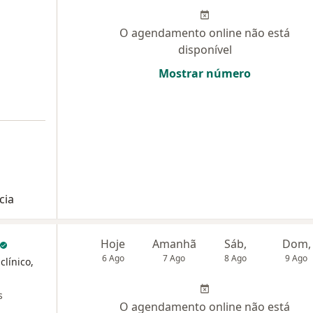
O agendamento online não está
disponível
Mostrar número
cia
Hoje
Amanhã
Sáb,
Dom,
6 Ago
7 Ago
8 Ago
9 Ago
clínico,
s
O agendamento online não está