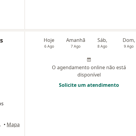
s
Hoje
Amanhã
Sáb,
Dom,
6 Ago
7 Ago
8 Ago
9 Ago
O agendamento online não está
disponível
Solicite um atendimento
os
o Da Serra
•
Mapa