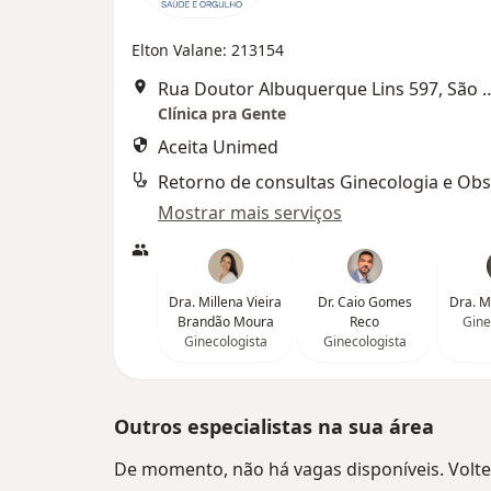
Elton Valane: 213154
Rua Doutor Albuquerque Li
Clínica pra Gente
Aceita Unimed
Retorno de consultas Ginecologia e Obst
Mostrar mais serviços
Dra. Millena Vieira
Dr. Caio Gomes
Dra. M
Brandão Moura
Reco
Gine
Ginecologista
Ginecologista
Outros especialistas na sua área
De momento, não há vagas disponíveis. Volte 