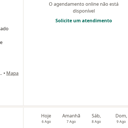
O agendamento online não está
disponível
Solicite um atendimento
zado
 e
 211 - conjunto 22, São Paulo
•
Mapa
a
Hoje
Amanhã
Sáb,
Dom,
6 Ago
7 Ago
8 Ago
9 Ago