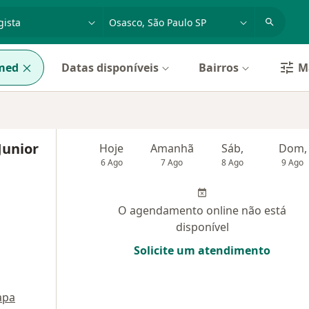
dade, doença ou nome
cidade ou região
med
Datas disponíveis
Bairros
Ma
Junior
Hoje
Amanhã
Sáb,
Dom,
6 Ago
7 Ago
8 Ago
9 Ago
O agendamento online não está
disponível
Solicite um atendimento
apa