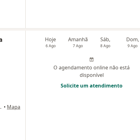
a
Hoje
Amanhã
Sáb,
Dom,
6 Ago
7 Ago
8 Ago
9 Ago
O agendamento online não está
disponível
Solicite um atendimento
ns 597, São Paulo
•
Mapa