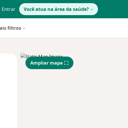
Entrar
Você atua na área da saúde?
is filtros
Segunda-feira
Ter,
Qua
Ampliar mapa
10 Ago
11 Ago
12 Ago