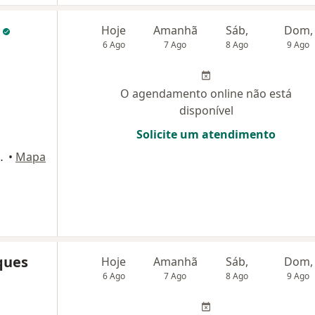
i
Hoje
Amanhã
Sáb,
Dom,
6 Ago
7 Ago
8 Ago
9 Ago
O agendamento online não está
disponível
Solicite um atendimento
ns 597, São Paulo
•
Mapa
ques
Hoje
Amanhã
Sáb,
Dom,
6 Ago
7 Ago
8 Ago
9 Ago