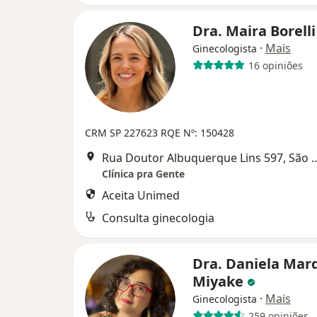
Dra. Maira Borell
·
Mais
Ginecologista
16 opiniões
CRM SP 227623
RQE Nº: 150428
Rua Doutor Albuquerque Li
Clínica pra Gente
Aceita Unimed
Consulta ginecologia
Dra. Daniela Mar
Miyake
·
Mais
Ginecologista
259 opiniões