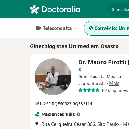
especiali
Teleconsulta
Convênio:
Uni
Ginecologistas Unimed em Osasco
Dr. Mauro Pirotti 
Ginecologista, Médico
·
Mais
acupunturista
1016 opiniões
46142SP
RQE60523
RQE32114
Pacientes fiéis
Rua Cerqueira César 366, São Paulo
•
M